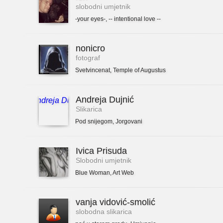
slobodni umjetnik
-your eyes-
,
-- intentional love --
nonicro
fotograf
Svetvincenat
,
Temple of Augustus
Andreja Dujnić
Slikarica
Pod snijegom
,
Jorgovani
Ivica Prisuda
Slobodni umjetnik
Blue Woman
,
Art Web
vanja vidović-smolić
slobodna slikarica