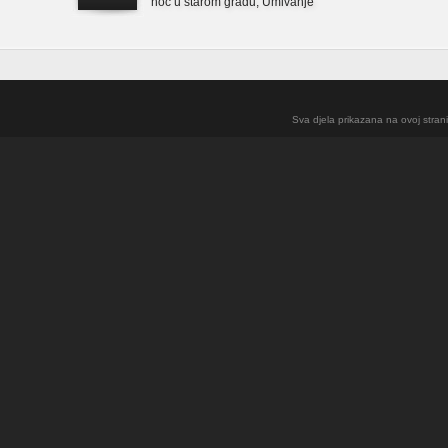
noć u starom gradu
,
Umivanje
Sva djela prikazana na ovoj strani