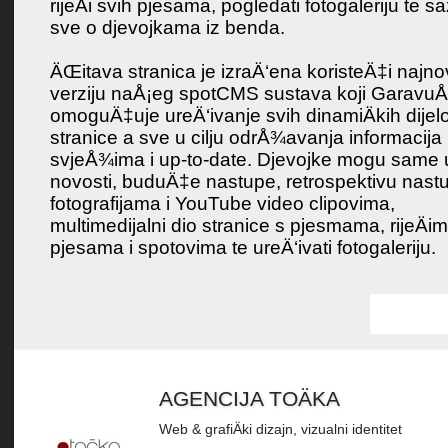
rijeÄi svih pjesama, pogledati fotogaleriju te sa
sve o djevojkama iz benda.
ÄŒitava stranica je izraÄ‘ena koristeÄ‡i najno
verziju naÅ¡eg spotCMS sustava koji Garavu
omoguÄ‡uje ureÄ‘ivanje svih dinamiÄkih dijel
stranice a sve u cilju odrÅ¾avanja informacija
svjeÅ¾ima i up-to-date. Djevojke mogu same u
novosti, buduÄ‡e nastupe, retrospektivu nast
fotografijama i YouTube video clipovima,
multimedijalni dio stranice s pjesmama, rijeÄi
pjesama i spotovima te ureÄ‘ivati fotogaleriju.
AGENCIJA TOÄKA
Web & grafiÄki dizajn, vizualni identitet