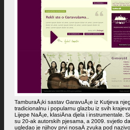
TamburaÅ¡ki sastav GaravuÅ¡e iz Kutjeva nje
Favorit
tradicionalnu i popularnu glazbu iz svih krajev
Lijepe NaÅ¡e, klasiÄna djela i instrumentale. S
su 20-ak autorskih pjesama, a 2009. svjetlo d
ugledao je njihov prvi nosaÄ zvuka pod nazi