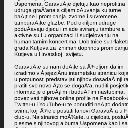
Uspomena. GaravuÅ¡e djeluju kao neprofitna
udruga graÄ‘ana s ciljem oÄuvanja kulturne
baÅ¡tine i promicanja izvorne i suvremene
tamburaÅ¡ke glazbe. Pod okriljem udruge
poduÄavaju djecu i mlade sviranju tambure a
aktivne su i u organizaciji i sudjelovanju na
humanitarnim koncertima. Dobitnice su Plaket
grada Kutjeva za izniman doprinos promicanju
Kutjeva u Hrvatskoj i svijetu.
GaravuÅ¡e su nam doÅ¡le sa Å¾eljom da im
izradimo viÅ¡ejeziÄnu internetsku stranicu koj
u potpunosti predstavljati njihov dosadaÅ¡nji ra
pratiti sve novo Å¡to se dogaÄ‘a, nuditi posjetit
informacije o proÅ¡lim i buduÄ‡im nastupima,
povezivati njihove online profile na Facebook-
Twitter-u i YouTube-u te ponuditi neÅ¡to dodat
svima koji Å¾ele postati fanovi GaravuÅ¡a u 
club-u. Na stranici moÅ¾ete, u cijelosti, posluÅ
pjesme s njihovog albuma Uspomena kao i sa