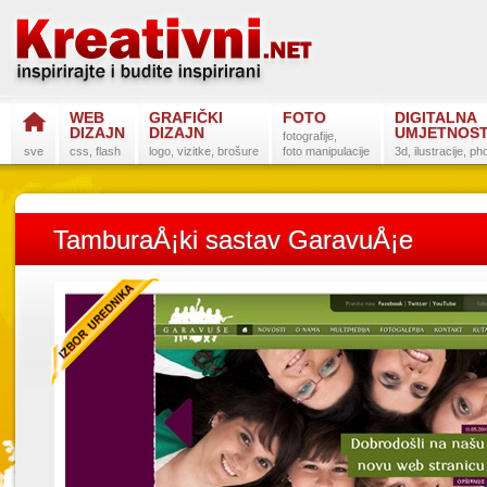
WEB
GRAFIČKI
FOTO
DIGITALNA
DIZAJN
DIZAJN
UMJETNOS
fotografije,
sve
css, flash
logo, vizitke, brošure
foto manipulacije
3d, ilustracije, p
TamburaÅ¡ki sastav GaravuÅ¡e
Postanite na
Sli