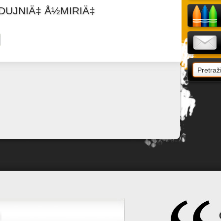
DUJNIÄ‡ Å½MIRIÄ‡