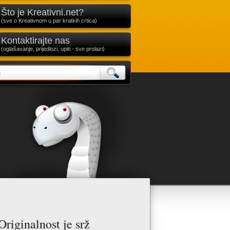
Što je Kreativni.net?
(sve o Kreativnom u par kratkih crtica)
Kontaktirajte nas
(oglašavanje, prijedlozi, upiti - sve prolazi)
Originalnost je srž