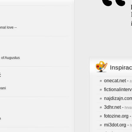
onal love --
 of Augustus
Inspira
ć
onecat.net -
z
vani
fictionalinte
najdizajn.co
3dhr.net -
hrva
fotozine.org 
b
mi3dot.org -
h