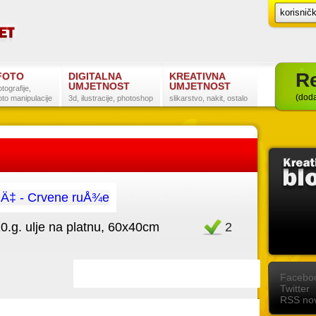
Re
FOTO
DIGITALNA
KREATIVNA
UMJETNOST
UMJETNOST
otografije,
(doda
oto manipulacije
3d, ilustracije, photoshop
slikarstvo, nakit, ostalo
g. ulje na platnu, 60x40cm
Favorit
2
Postanite naš fan na Facebooku
Slijedite nas na Twitteru
Pretplatite se na RSS
Facebo
Twitter
RSS nov