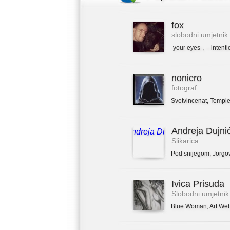
fox
slobodni umjetnik
-your eyes-
,
-- intenti
nonicro
fotograf
Svetvincenat
,
Temple
Andreja Dujni
Slikarica
Pod snijegom
,
Jorgo
Ivica Prisuda
Slobodni umjetnik
Blue Woman
,
Art We