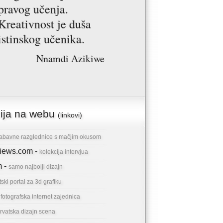
pravog učenja.
Kreativnost je duša
istinskog učenika.
Nnamdi Azikiwe
cija na webu
(linkovi)
abavne razglednice s mačjim okusom
rviews.com -
kolekcija intervjua
m -
samo najbolji dizajn
tski portal za 3d grafiku
-
fotografska internet zajednica
rvatska dizajn scena