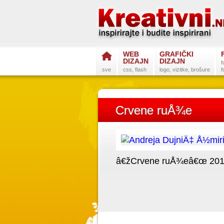
WEB
GRAFIČKI
DIZAJN
DIZAJN
f
sve
css, flash
logo, vizitke, brošure
f
Crvene ruÅ¾e
â€žCrvene ruÅ¾eâ€œ 2010.