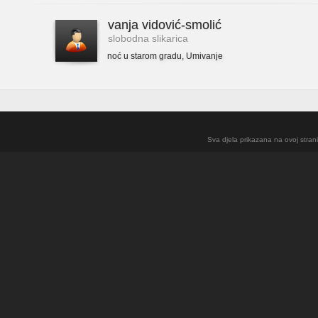
vanja vidović-smolić
slobodna slikarica
noć u starom gradu
,
Umivanje
Sva djela prikazana na ovoj strani