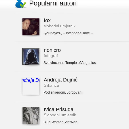
Popularni autori
fox
slobodni umjetnik
-your eyes-
,
-- intentional love --
nonicro
fotograf
Svetvincenat
,
Temple of Augustus
Andreja Dujnić
Slikarica
Pod snijegom
,
Jorgovani
Ivica Prisuda
Slobodni umjetnik
Blue Woman
,
Art Web