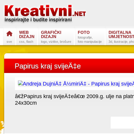
WEB
GRAFIČKI
FOTO
DIGITALNA
DIZAJN
DIZAJN
UMJETNOS
fotografije,
sve
css, flash
logo, vizitke, brošure
foto manipulacije
3d, ilustracije, p
Papirus kraj svijeÄ‡e
â€žPapirus kraj svijeÄ‡eâ€œ 2009.g. ulje na plat
Favorit
24x30cm
Postanite na
Sli