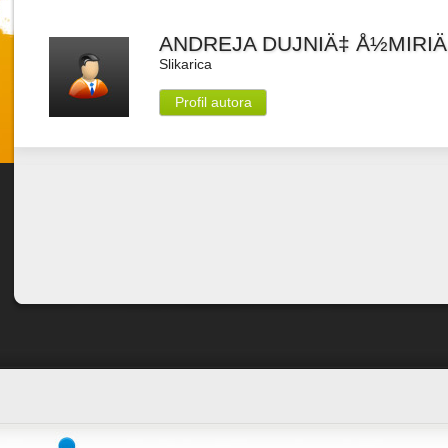
ANDREJA DUJNIÄ‡ Å½MIRIÄ
Slikarica
Profil autora