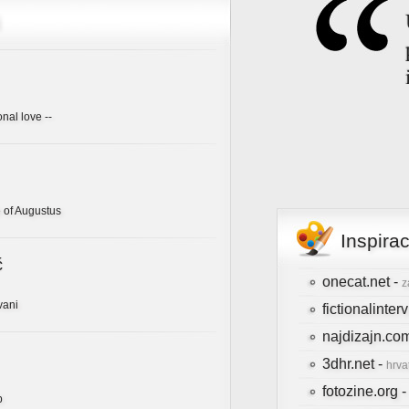
onal love --
 of Augustus
Inspira
ć
onecat.net -
z
vani
fictionalinte
najdizajn.co
3dhr.net -
hrva
fotozine.org 
b