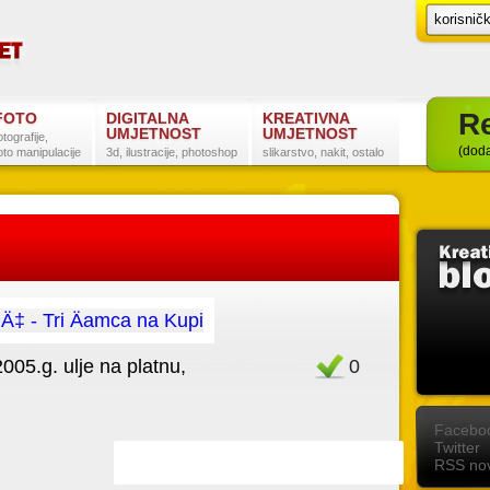
Re
FOTO
DIGITALNA
KREATIVNA
UMJETNOST
UMJETNOST
otografije,
(doda
oto manipulacije
3d, ilustracije, photoshop
slikarstvo, nakit, ostalo
005.g. ulje na platnu,
Favorit
0
Postanite naš fan na Facebooku
Slijedite nas na Twitteru
Pretplatite se na RSS
Facebo
Twitter
RSS nov