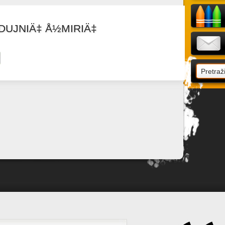
DUJNIÄ‡ Å½MIRIÄ‡