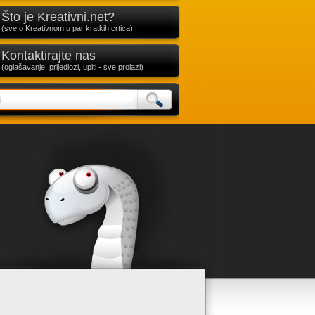
Što je Kreativni.net?
(sve o Kreativnom u par kratkih crtica)
Kontaktirajte nas
(oglašavanje, prijedlozi, upiti - sve prolazi)