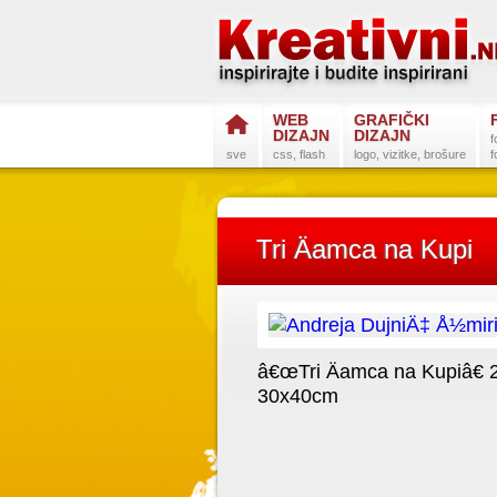
WEB
GRAFIČKI
DIZAJN
DIZAJN
f
sve
css, flash
logo, vizitke, brošure
f
Tri Äamca na Kupi
â€œTri Äamca na Kupiâ€ 2
30x40cm