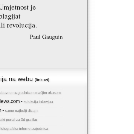
Umjetnost je
plagijat
ili revolucija.
Paul Gauguin
cija na webu
(linkovi)
abavne razglednice s mačjim okusom
rviews.com -
kolekcija intervjua
m -
samo najbolji dizajn
tski portal za 3d grafiku
-
fotografska internet zajednica