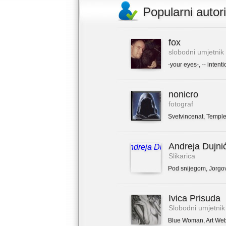
Popularni autori
fox
slobodni umjetnik
-your eyes-
,
-- intenti
nonicro
fotograf
Svetvincenat
,
Temple
Andreja Dujni
Slikarica
Pod snijegom
,
Jorgo
Ivica Prisuda
Slobodni umjetnik
Blue Woman
,
Art We