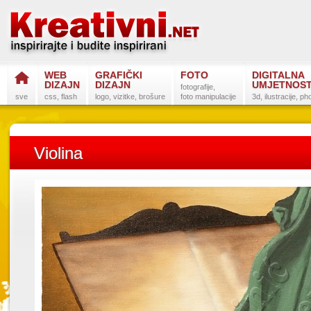
WEB
GRAFIČKI
FOTO
DIGITALNA
DIZAJN
DIZAJN
UMJETNOS
fotografije,
sve
css, flash
logo, vizitke, brošure
foto manipulacije
3d, ilustracije, p
Violina
Postanite na
Sli