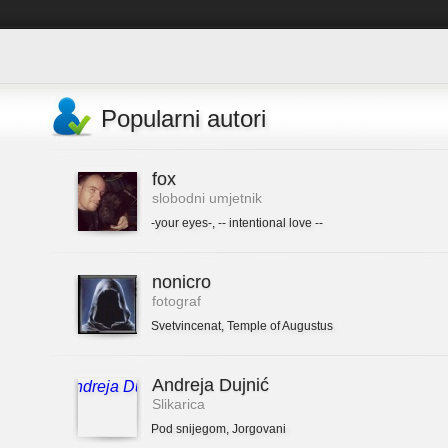
Popularni autori
fox
slobodni umjetnik
-your eyes-
,
-- intentional love --
nonicro
fotograf
Svetvincenat
,
Temple of Augustus
Andreja Dujnić
Slikarica
Pod snijegom
,
Jorgovani