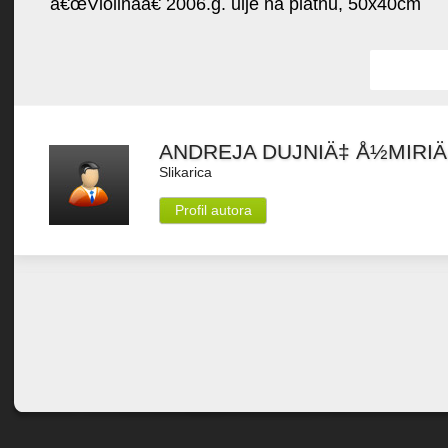
â€œViolinaâ€ 2006.g. ulje na platnu, 50x40cm
Favorit
ANDREJA DUJNIÄ‡ Å½MIRIÄ
Slikarica
Profil autora