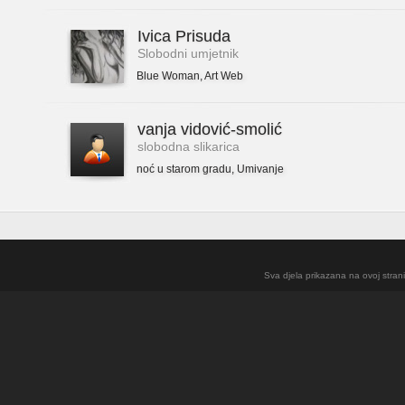
Ivica Prisuda
Slobodni umjetnik
Blue Woman
,
Art Web
vanja vidović-smolić
slobodna slikarica
noć u starom gradu
,
Umivanje
Sva djela prikazana na ovoj strani