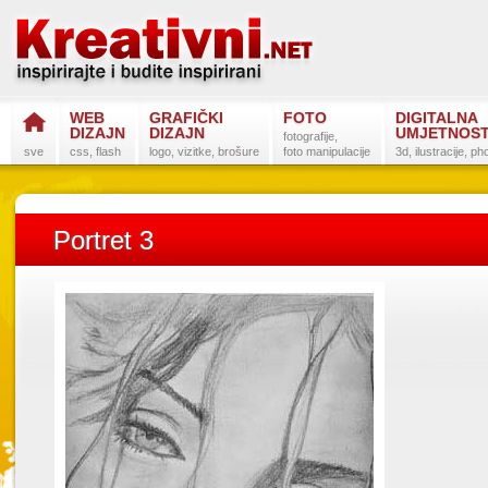
WEB
GRAFIČKI
FOTO
DIGITALNA
DIZAJN
DIZAJN
UMJETNOS
fotografije,
sve
css, flash
logo, vizitke, brošure
foto manipulacije
3d, ilustracije, p
Portret 3
Postanite na
Sli