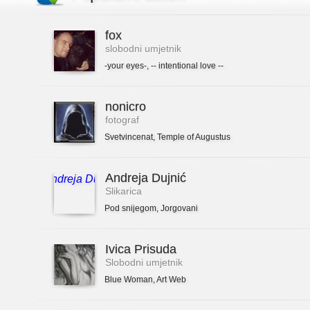
fox
slobodni umjetnik
-your eyes-
,
-- intentional love --
nonicro
fotograf
Svetvincenat
,
Temple of Augustus
Andreja Dujnić
Slikarica
Pod snijegom
,
Jorgovani
Ivica Prisuda
Slobodni umjetnik
Blue Woman
,
Art Web