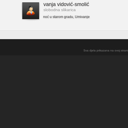
vanja vidović-smolić
slobodna slikarica
noć u starom gradu
,
Umivanje
Sva djela prikazana na ovoj strani