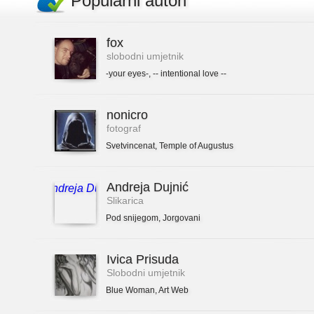
Popularni autori
fox
slobodni umjetnik
-your eyes-
,
-- intentional love --
nonicro
fotograf
Svetvincenat
,
Temple of Augustus
Andreja Dujnić
Slikarica
Pod snijegom
,
Jorgovani
Ivica Prisuda
Slobodni umjetnik
Blue Woman
,
Art Web