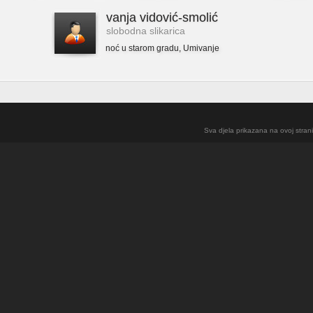
vanja vidović-smolić
slobodna slikarica
noć u starom gradu
,
Umivanje
Sva djela prikazana na ovoj strani