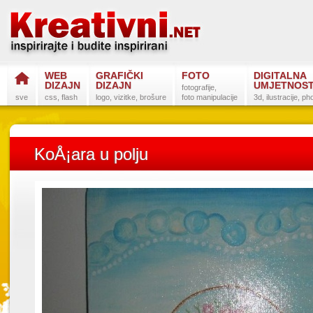
WEB
GRAFIČKI
FOTO
DIGITALNA
DIZAJN
DIZAJN
UMJETNOS
fotografije,
sve
css, flash
logo, vizitke, brošure
foto manipulacije
3d, ilustracije, p
KoÅ¡ara u polju
Postanite na
Sli