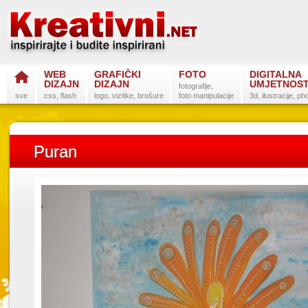
WEB
GRAFIČKI
FOTO
DIGITALNA
DIZAJN
DIZAJN
UMJETNOS
fotografije,
sve
css, flash
logo, vizitke, brošure
foto manipulacije
3d, ilustracije, p
Puran
Postanite na
Sli