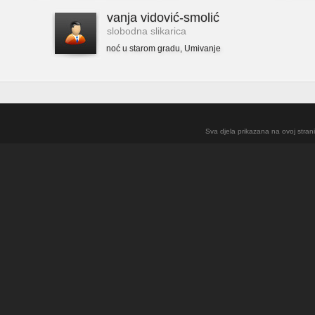
vanja vidović-smolić
slobodna slikarica
noć u starom gradu
,
Umivanje
Sva djela prikazana na ovoj strani