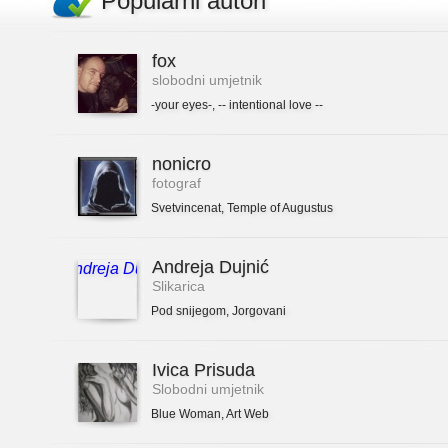
Popularni autori
fox
slobodni umjetnik
-your eyes-
,
-- intentional love --
nonicro
fotograf
Svetvincenat
,
Temple of Augustus
Andreja Dujnić
Slikarica
Pod snijegom
,
Jorgovani
Ivica Prisuda
Slobodni umjetnik
Blue Woman
,
Art Web