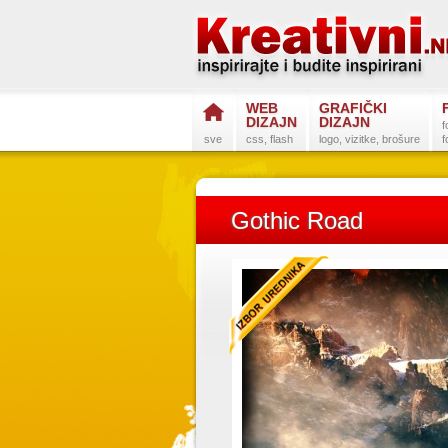
WEB
GRAFIČKI
DIZAJN
DIZAJN
f
sve
css, flash
logo, vizitke, brošure
f
Gothic Road