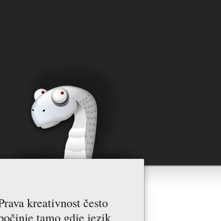
Prava kreativnost često
počinje tamo gdje jezik