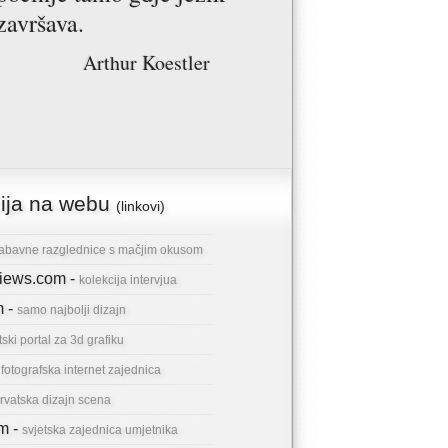
završava.
Arthur Koestler
cija na webu
(linkovi)
abavne razglednice s mačjim okusom
rviews.com -
kolekcija intervjua
m -
samo najbolji dizajn
tski portal za 3d grafiku
-
fotografska internet zajednica
rvatska dizajn scena
om -
svjetska zajednica umjetnika