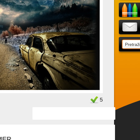
Favorit
5
MER