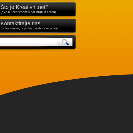
Što je Kreativni.net?
(sve o Kreativnom u par kratkih crtica)
Kontaktirajte nas
(oglašavanje, prijedlozi, upiti - sve prolazi)