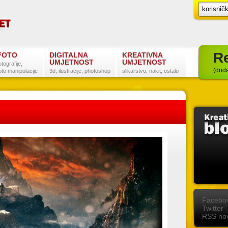
Re
FOTO
DIGITALNA
KREATIVNA
UMJETNOST
UMJETNOST
otografije,
(doda
oto manipulacije
3d, ilustracije, photoshop
slikarstvo, nakit, ostalo
Postanite naš fan na Facebooku
Slijedite nas na Twitteru
Pretplatite se na RSS
Facebo
Twitter
RSS nov