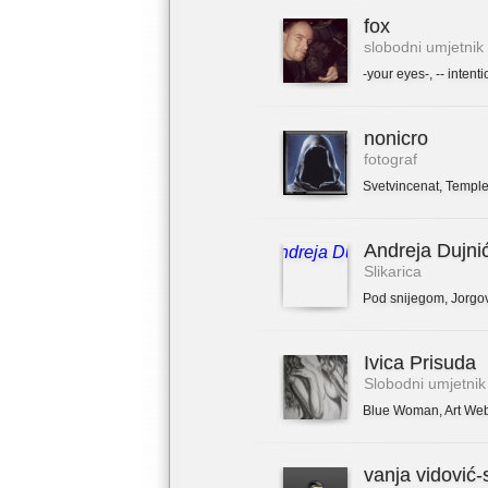
fox
slobodni umjetnik
-your eyes-
,
-- intenti
nonicro
fotograf
Svetvincenat
,
Temple
Andreja Dujni
Slikarica
Pod snijegom
,
Jorgo
Ivica Prisuda
Slobodni umjetnik
Blue Woman
,
Art We
vanja vidović-