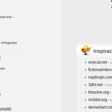
onal love --
 of Augustus
Inspira
ć
onecat.net -
z
vani
fictionalinte
najdizajn.co
3dhr.net -
hrva
fotozine.org 
b
mi3dot.org -
h
deviantart.c
smolić