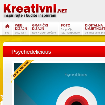
WEB
GRAFIČKI
FOTO
DIGITALNA
DIZAJN
DIZAJN
UMJETNOS
fotografije,
sve
css, flash
logo, vizitke, brošure
foto manipulacije
3d, ilustracije, p
Psychedelicious
Postanite na
Sli