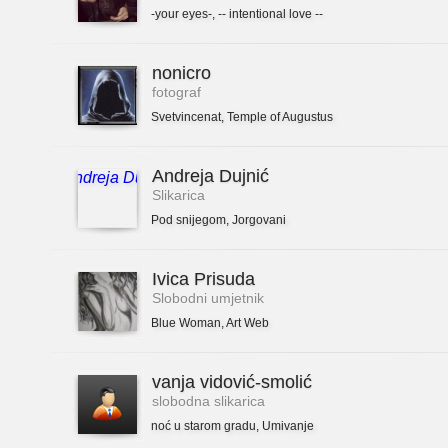
-your eyes-
,
-- intentional love --
nonicro
fotograf
Svetvincenat
,
Temple of Augustus
Andreja Dujnić
Slikarica
Pod snijegom
,
Jorgovani
Ivica Prisuda
Slobodni umjetnik
Blue Woman
,
Art Web
vanja vidović-smolić
slobodna slikarica
noć u starom gradu
,
Umivanje