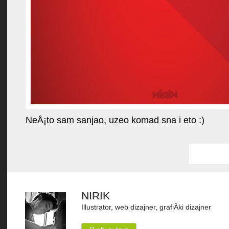
NeÅ¡to sam sanjao, uzeo komad sna i eto :)
Favorit
NIRIK
Illustrator, web dizajner, grafiÄki dizajner