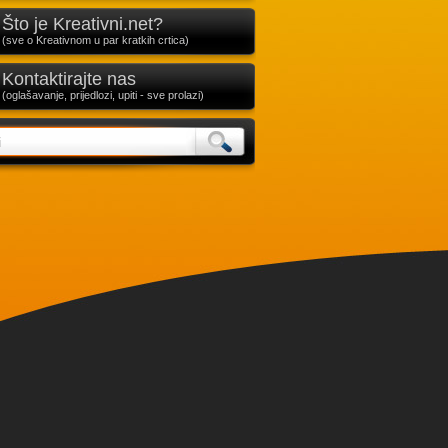
Što je Kreativni.net?
(sve o Kreativnom u par kratkih crtica)
Kontaktirajte nas
(oglašavanje, prijedlozi, upiti - sve prolazi)