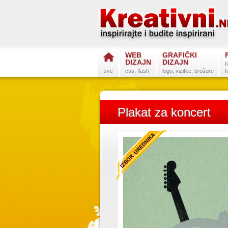
WEB
GRAFIČKI
DIZAJN
DIZAJN
f
sve
css, flash
logo, vizitke, brošure
f
Plakat za koncert