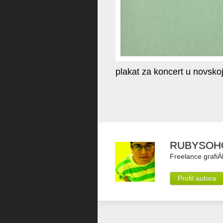
plakat za koncert u novsko
RUBYSOH
Freelance grafiÄ
Profil autora