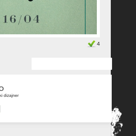
j
Favorit
4
O
ki dizajner