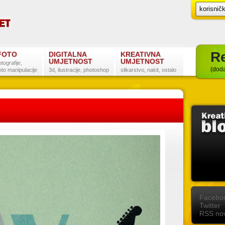
Re
FOTO
DIGITALNA
KREATIVNA
UMJETNOST
UMJETNOST
otografije,
(doda
oto manipulacije
3d, ilustracije, photoshop
slikarstvo, nakit, ostalo
Postanite naš fan na Facebooku
Slijedite nas na Twitteru
Pretplatite se na RSS
Facebo
Twitter
RSS nov