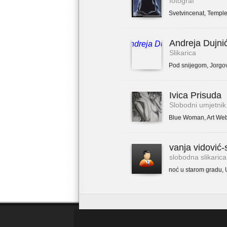
fotograf
Svetvincenat
,
Temple
Andreja Dujni
Slikarica
Pod snijegom
,
Jorgo
Ivica Prisuda
Slobodni umjetnik
Blue Woman
,
Art We
vanja vidović-
slobodna slikarica
noć u starom gradu
,