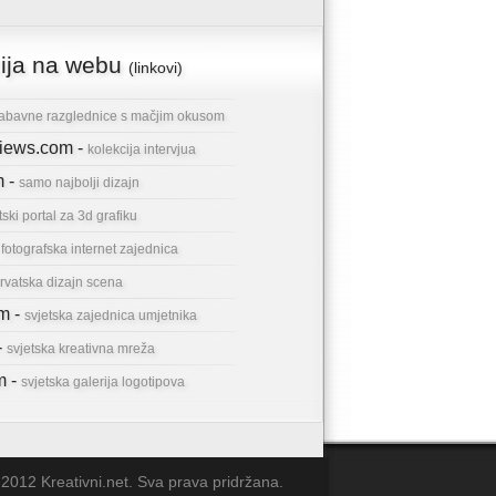
cija na webu
(linkovi)
abavne razglednice s mačjim okusom
rviews.com -
kolekcija intervjua
m -
samo najbolji dizajn
tski portal za 3d grafiku
-
fotografska internet zajednica
rvatska dizajn scena
om -
svjetska zajednica umjetnika
-
svjetska kreativna mreža
m -
svjetska galerija logotipova
2012 Kreativni.net. Sva prava pridržana.