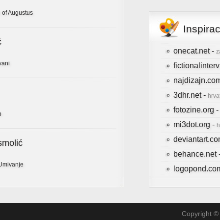
 of Augustus
Inspira
ć
onecat.net -
z
vani
fictionalinte
najdizajn.co
3dhr.net -
hrva
fotozine.org 
b
mi3dot.org -
h
deviantart.c
smolić
behance.net 
Umivanje
logopond.co
Copyright © 