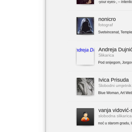
-your eyes-
,
-- intenti
nonicro
fotograf
Svetvincenat
,
Temple
Andreja Dujni
Slikarica
Pod snijegom
,
Jorgo
Ivica Prisuda
Slobodni umjetnik
Blue Woman
,
Art We
vanja vidović-
slobodna slikarica
noć u starom gradu
,