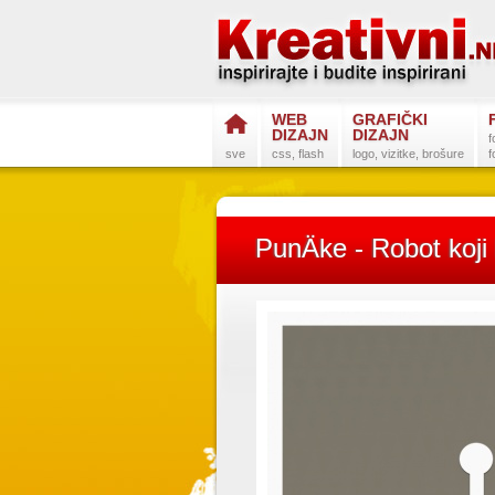
WEB
GRAFIČKI
DIZAJN
DIZAJN
f
sve
css, flash
logo, vizitke, brošure
f
PunÄke - Robot koji