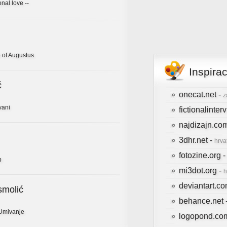
onal love --
 of Augustus
Inspira
ć
onecat.net -
z
vani
fictionalinte
najdizajn.co
3dhr.net -
hrva
fotozine.org 
b
mi3dot.org -
h
deviantart.c
smolić
behance.net 
Umivanje
logopond.co