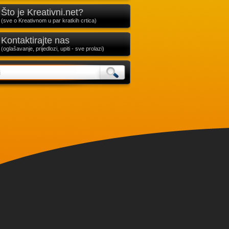
Što je Kreativni.net?
(sve o Kreativnom u par kratkih crtica)
Kontaktirajte nas
(oglašavanje, prijedlozi, upiti - sve prolazi)