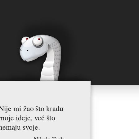
Nije mi žao što kradu
moje ideje, već što
nemaju svoje.