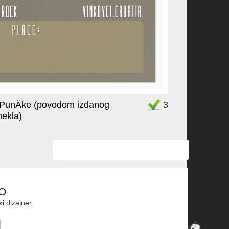
 PunÄke (povodom izdanog
Favorit
3
hekla)
O
ki dizajner