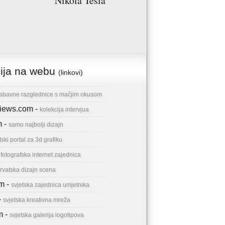
Nikola Tesla
cija na webu
(linkovi)
abavne razglednice s mačjim okusom
rviews.com -
kolekcija intervjua
m -
samo najbolji dizajn
tski portal za 3d grafiku
-
fotografska internet zajednica
rvatska dizajn scena
om -
svjetska zajednica umjetnika
-
svjetska kreativna mreža
m -
svjetska galerija logotipova