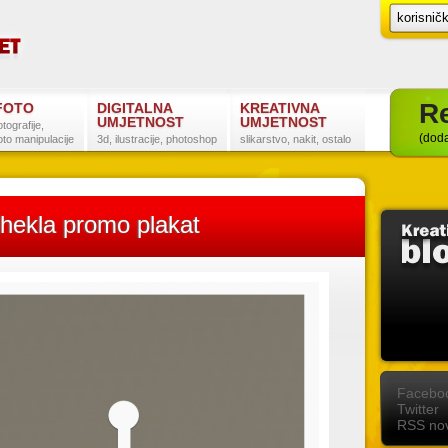
Re
FOTO
DIGITALNA
KREATIVNA
UMJETNOST
UMJETNOST
otografije,
(doda
oto manipulacije
3d, ilustracije, photoshop
slikarstvo, nakit, ostalo
 hekla promo plakat
Postanite naš fan na Facebooku
Slijedite nas na Twitteru
Pretplatite se na RSS
Facebo
Twitter
RSS nov