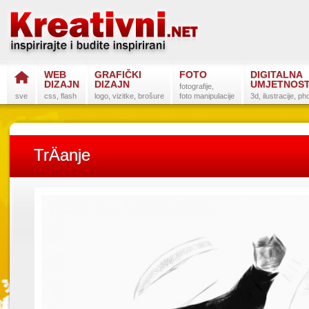
WEB
GRAFIČKI
FOTO
DIGITALNA
DIZAJN
DIZAJN
UMJETNOS
fotografije,
sve
css, flash
logo, vizitke, brošure
foto manipulacije
3d, ilustracije, p
TrÄanje
Postanite na
Sli