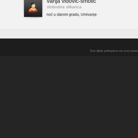
vanja vidović-smolić
slobodna slikarica
noć u starom gradu
,
Umivanje
Sva djela prikazana na ovoj strani