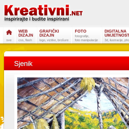
WEB
GRAFIČKI
FOTO
DIGITALNA
DIZAJN
DIZAJN
UMJETNOS
fotografije,
sve
css, flash
logo, vizitke, brošure
foto manipulacije
3d, ilustracije, p
Sjenik
Postanite na
Sli