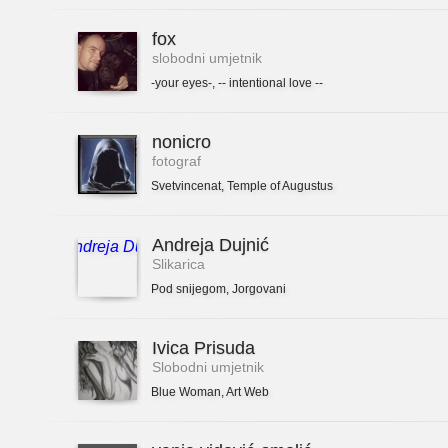
fox
slobodni umjetnik
-your eyes-
,
-- intentional love --
nonicro
fotograf
Svetvincenat
,
Temple of Augustus
Andreja Dujnić
Slikarica
Pod snijegom
,
Jorgovani
Ivica Prisuda
Slobodni umjetnik
Blue Woman
,
Art Web