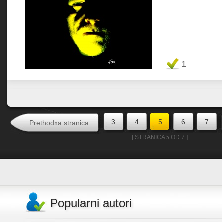
Favorit
1
3
4
5
6
7
Prethodna stranica
[ STRANICA 5 OD 7 ]
Popularni autori