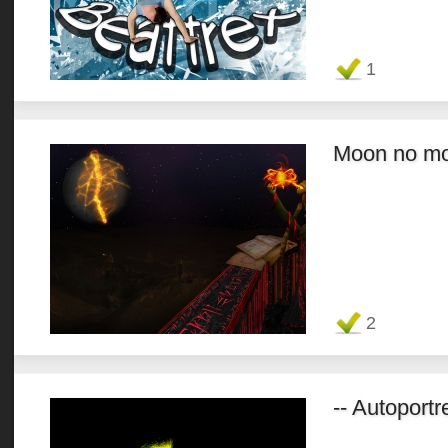
Favorit
1
Moon no m
Favorit
2
-- Autoportre