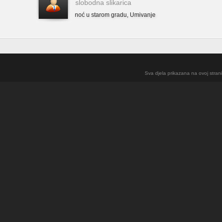
slobodna slikarica
noć u starom gradu
,
Umivanje
Sva djela prikazana na ovoj strani