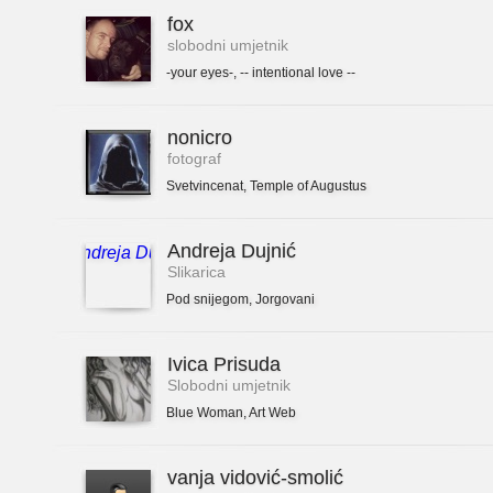
fox
slobodni umjetnik
-your eyes-
,
-- intentional love --
nonicro
fotograf
Svetvincenat
,
Temple of Augustus
Andreja Dujnić
Slikarica
Pod snijegom
,
Jorgovani
Ivica Prisuda
Slobodni umjetnik
Blue Woman
,
Art Web
vanja vidović-smolić