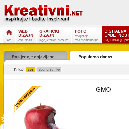
WEB
GRAFIČKI
FOTO
DIGITALNA
DIZAJN
DIZAJN
UMJETNOS
fotografije,
sve
css, flash
logo, vizitke, brošure
foto manipulacije
3d, ilustracije, p
Posljednje objavljeno
Popularno danas
sve
izbor urednika
detaljno
sažeto
Prikaži:
GMO
Postanite na
Sli