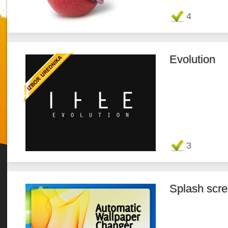
Favorit
4
Evolution
Twitter
Favorit
3
Splash scr