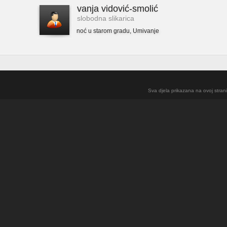
vanja vidović-smolić
slobodna slikarica
noć u starom gradu
,
Umivanje
Sva djela prikazana na ovoj strani