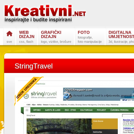
WEB
GRAFIČKI
FOTO
DIGITALNA
DIZAJN
DIZAJN
UMJETNOS
fotografije,
sve
css, flash
logo, vizitke, brošure
foto manipulacije
3d, ilustracije, p
StringTravel
Postanite na
Sli