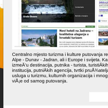
Centralno mjesto turizma i kulture putovanja re
Favorit
Alpe - Dunav - Jadran, ali i Europe i svijeta. Ka
izmeÄ‘u destinacija, putnika - turista, turistiÄki
institucija, putniÄkih agencija, tvrtki pruÅ¾atelj
usluga u turizmu, kulturnih organizacija i mno
viÅ¡e od samog putovanja.