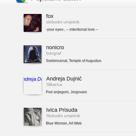
fox
slobodni umjetnik
-your eyes-
,
-- intentional love --
nonicro
fotograf
Svetvincenat
,
Temple of Augustus
Andreja Dujnić
Slikarica
Pod snijegom
,
Jorgovani
Ivica Prisuda
Slobodni umjetnik
Blue Woman
,
Art Web