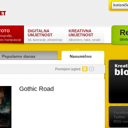
Re
FOTO
DIGITALNA
KREATIVNA
UMJETNOST
UMJETNOST
otografije,
(doda
oto manipulacije
3d, ilustracije, photoshop
slikarstvo, nakit, ostalo
Popularno danas
Nasumično
detaljno
sažeto
Promijeni izgled:
Gothic Road
Postanite naš fan na Facebooku
Slijedite nas na Twitteru
Pretplatite se na RSS
Facebo
Twitter
RSS nov