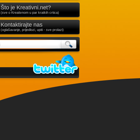
Što je Kreativni.net?
(sve o Kreativnom u par kratkih crtica)
Kontaktirajte nas
(oglašavanje, prijedlozi, upiti - sve prolazi)