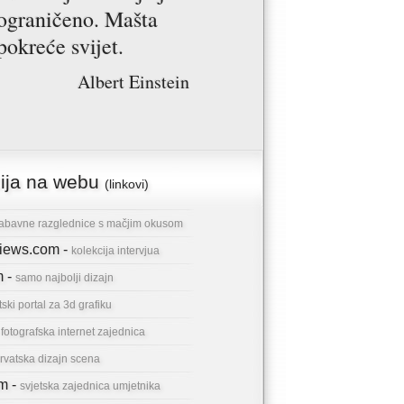
ograničeno. Mašta
pokreće svijet.
Albert Einstein
cija na webu
(linkovi)
abavne razglednice s mačjim okusom
rviews.com -
kolekcija intervjua
m -
samo najbolji dizajn
tski portal za 3d grafiku
-
fotografska internet zajednica
rvatska dizajn scena
om -
svjetska zajednica umjetnika