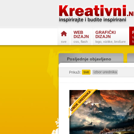
WEB
GRAFIČKI
DIZAJN
DIZAJN
f
sve
css, flash
logo, vizitke, brošure
f
Posljednje objavljeno
sve
izbor urednika
Prikaži: