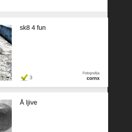
sk8 4 fun
Fotografija
3
cornx
Å ljive