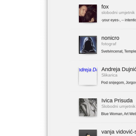
fox
slobodni umjetnik
-your eyes-
,
-- intenti
nonicro
fotograf
Svetvincenat
,
Temple
Andreja Dujni
Slikarica
Pod snijegom
,
Jorgo
Ivica Prisuda
Slobodni umjetnik
Blue Woman
,
Art We
vanja vidović-