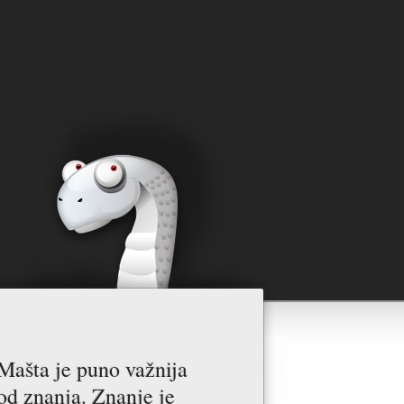
Mašta je puno važnija
od znanja. Znanje je