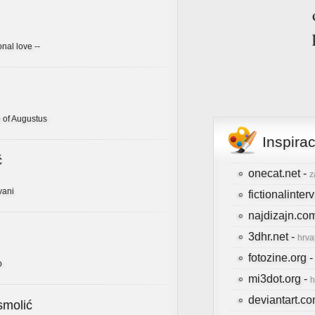
onal love --
 of Augustus
Inspira
ć
onecat.net -
z
vani
fictionalinte
najdizajn.co
3dhr.net -
hrva
fotozine.org 
b
mi3dot.org -
h
deviantart.c
smolić