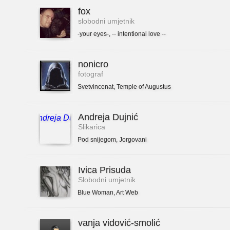
fox
slobodni umjetnik
-your eyes-
,
-- intentional love --
nonicro
fotograf
Svetvincenat
,
Temple of Augustus
Andreja Dujnić
Slikarica
Pod snijegom
,
Jorgovani
Ivica Prisuda
Slobodni umjetnik
Blue Woman
,
Art Web
vanja vidović-smolić