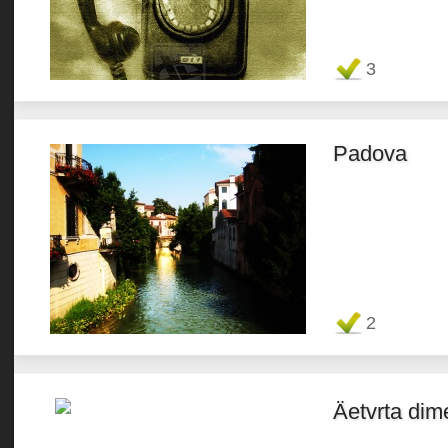
Favorit
3
Padova
Favorit
2
Äetvrta dim