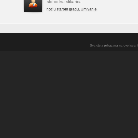
slobodna slikarica
noć u starom gradu
,
Umivanje
Sva djela prikazana na ovoj strani