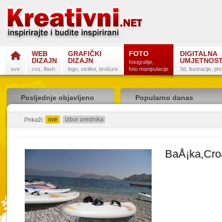
WEB
GRAFIČKI
FOTO
DIGITALNA
DIZAJN
DIZAJN
UMJETNOS
fotografije,
sve
css, flash
logo, vizitke, brošure
foto manipulacije
3d, ilustracije, p
Posljednje objavljeno
Popularno danas
sve
izbor urednika
detaljno
sažeto
Prikaži:
BaÅ¡ka,Cro
Postanite na
Sli