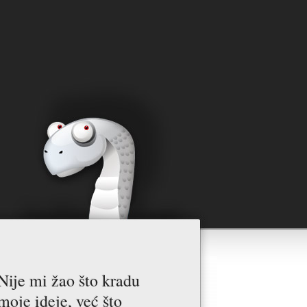
Nije mi žao što kradu
moje ideje, već što