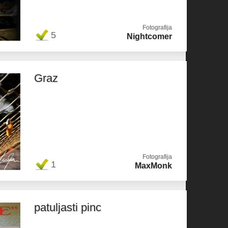
Fotografija
5
Nightcomer
Graz
Fotografija
1
MaxMonk
patuljasti pinc