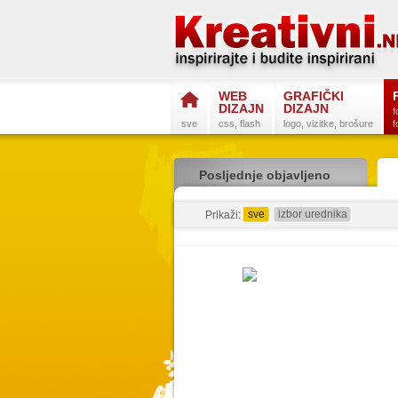
WEB
GRAFIČKI
DIZAJN
DIZAJN
f
sve
css, flash
logo, vizitke, brošure
f
Posljednje objavljeno
sve
izbor urednika
Prikaži: