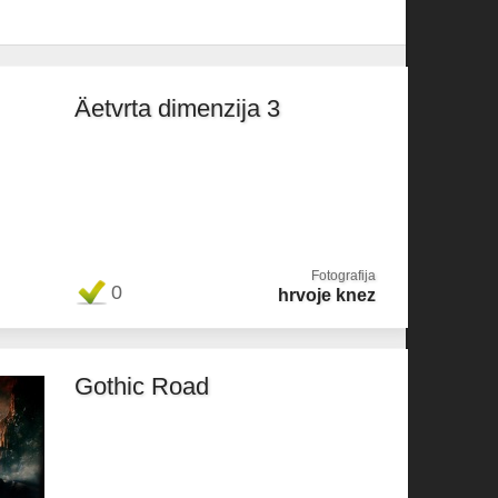
Äetvrta dimenzija 3
Fotografija
0
hrvoje knez
Gothic Road