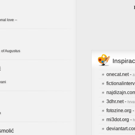
onal love --
 of Augustus
Inspira
ć
onecat.net -
z
vani
fictionalinte
najdizajn.co
3dhr.net -
hrva
fotozine.org 
b
mi3dot.org -
h
deviantart.c
smolić