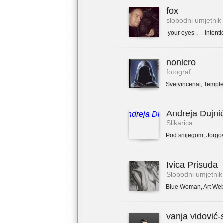
fox
slobodni umjetnik
-your eyes-
,
-- intenti
nonicro
fotograf
Svetvincenat
,
Temple
Andreja Dujni
Slikarica
Pod snijegom
,
Jorgo
Ivica Prisuda
Slobodni umjetnik
Blue Woman
,
Art We
vanja vidović-