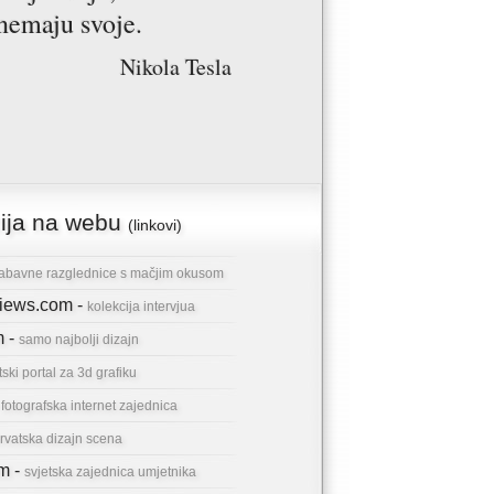
nemaju svoje.
Nikola Tesla
cija na webu
(linkovi)
abavne razglednice s mačjim okusom
rviews.com -
kolekcija intervjua
m -
samo najbolji dizajn
tski portal za 3d grafiku
-
fotografska internet zajednica
rvatska dizajn scena
om -
svjetska zajednica umjetnika