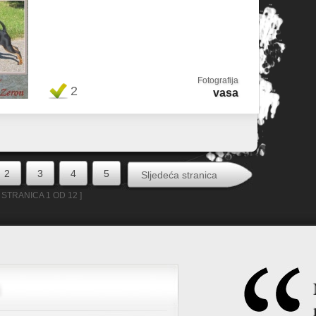
Fotografija
2
vasa
2
3
4
5
Sljedeća stranica
[ STRANICA 1 OD 12 ]