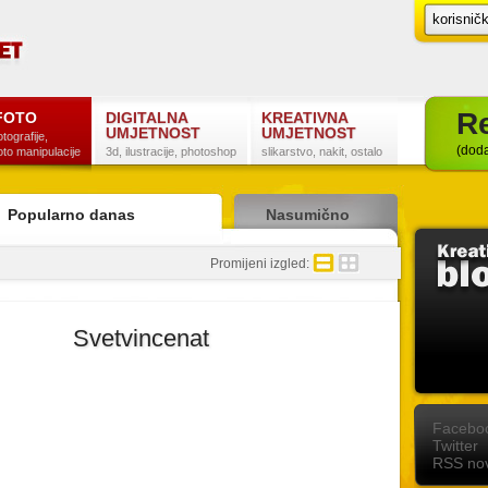
Re
FOTO
DIGITALNA
KREATIVNA
UMJETNOST
UMJETNOST
otografije,
(doda
oto manipulacije
3d, ilustracije, photoshop
slikarstvo, nakit, ostalo
Popularno danas
Nasumično
detaljno
sažeto
Promijeni izgled:
Svetvincenat
Postanite naš fan na Facebooku
Slijedite nas na Twitteru
Pretplatite se na RSS
Facebo
Twitter
RSS nov