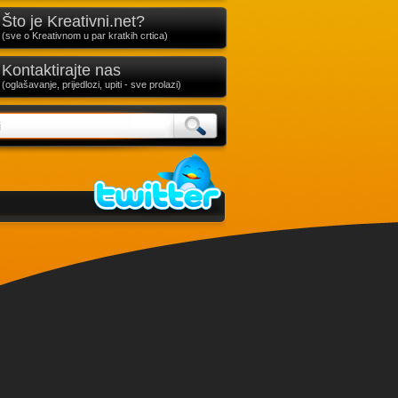
Što je Kreativni.net?
(sve o Kreativnom u par kratkih crtica)
Kontaktirajte nas
(oglašavanje, prijedlozi, upiti - sve prolazi)