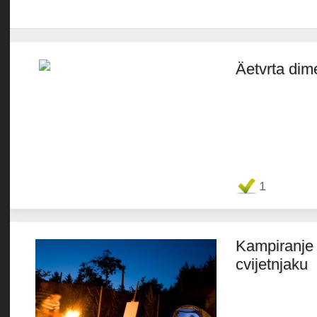
Äetvrta dim
Favorit
1
Kampiranje
cvijetnjaku