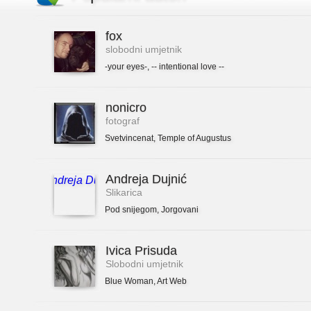
fox
slobodni umjetnik
-your eyes-
,
-- intentional love --
nonicro
fotograf
Svetvincenat
,
Temple of Augustus
Andreja Dujnić
Slikarica
Pod snijegom
,
Jorgovani
Ivica Prisuda
Slobodni umjetnik
Blue Woman
,
Art Web