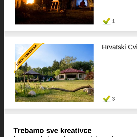
Favorit
1
Hrvatski Cvi
Favorit
3
Trebamo sve kreativce