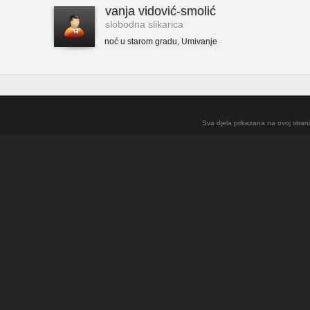
vanja vidović-smolić
slobodna slikarica
noć u starom gradu
,
Umivanje
Sva djela prikazana na ovoj strani