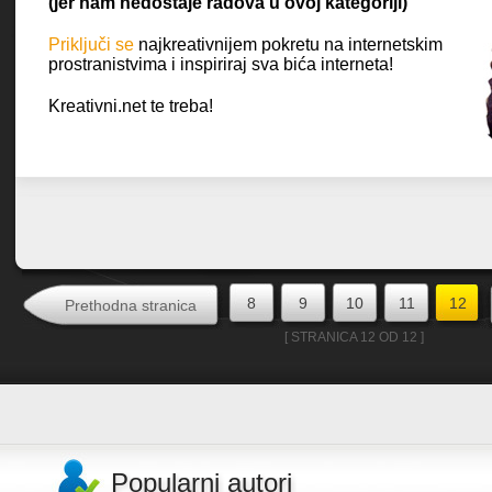
(jer nam nedostaje radova u ovoj kategoriji)
Priključi se
najkreativnijem pokretu na internetskim
prostranistvima i inspiriraj sva bića interneta!
Kreativni.net te treba!
8
9
10
11
12
Prethodna stranica
[ STRANICA 12 OD 12 ]
Popularni autori