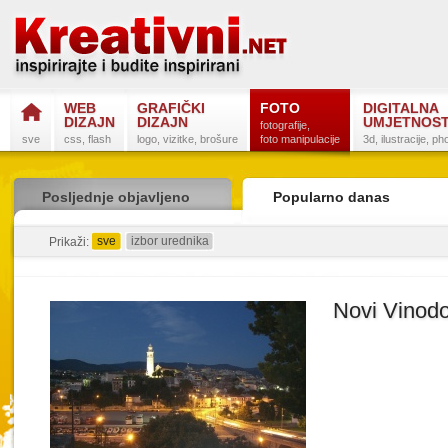
WEB
GRAFIČKI
FOTO
DIGITALNA
DIZAJN
DIZAJN
UMJETNOS
fotografije,
sve
css, flash
logo, vizitke, brošure
foto manipulacije
3d, ilustracije, p
Posljednje objavljeno
Popularno danas
sve
izbor urednika
detaljno
sažeto
Prikaži:
Novi Vinodo
Postanite na
Sli