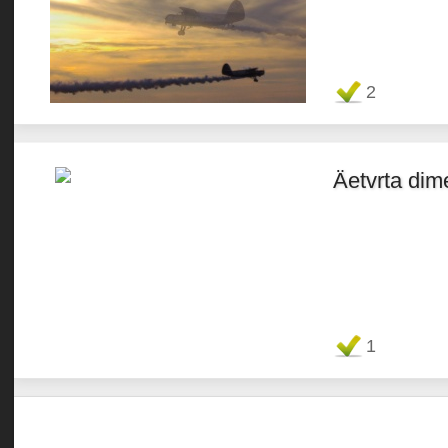
Favorit
2
Äetvrta dim
Favorit
1