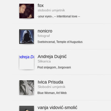
fox
slobodni umjetnik
-your eyes-
,
-- intentional love --
nonicro
fotograf
Svetvincenat
,
Temple of Augustus
Andreja Dujnić
Slikarica
Pod snijegom
,
Jorgovani
Ivica Prisuda
Slobodni umjetnik
Blue Woman
,
Art Web
vanja vidović-smolić