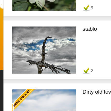
Favorit
5
stablo
Twitter
Favorit
2
Dirty old to