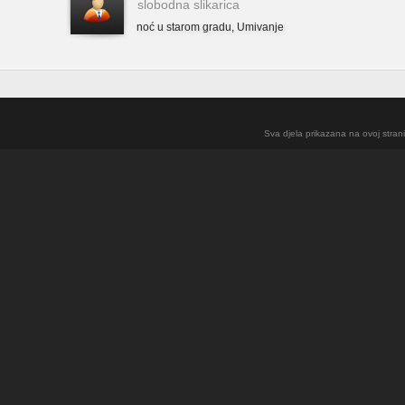
slobodna slikarica
noć u starom gradu
,
Umivanje
Sva djela prikazana na ovoj strani