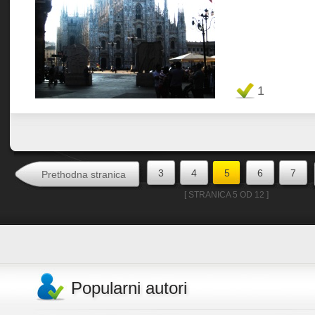
Favorit
1
3
4
5
6
7
Prethodna stranica
[ STRANICA 5 OD 12 ]
Popularni autori