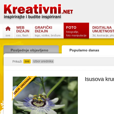
WEB
GRAFIČKI
FOTO
DIGITALNA
DIZAJN
DIZAJN
UMJETNOS
fotografije,
sve
css, flash
logo, vizitke, brošure
foto manipulacije
3d, ilustracije, p
Posljednje objavljeno
Popularno danas
sve
izbor urednika
detaljno
sažeto
Prikaži:
Isusova kru
Postanite na
Sli