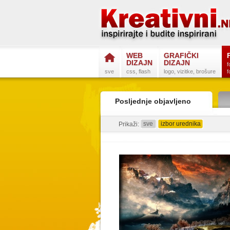
WEB
GRAFIČKI
DIZAJN
DIZAJN
f
sve
css, flash
logo, vizitke, brošure
f
Posljednje objavljeno
sve
izbor urednika
Prikaži: