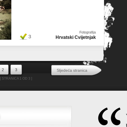
Fotografija
3
Hrvatski Cvijetnjak
2
3
Sljedeća stranica
[ STRANICA 1 OD 3 ]