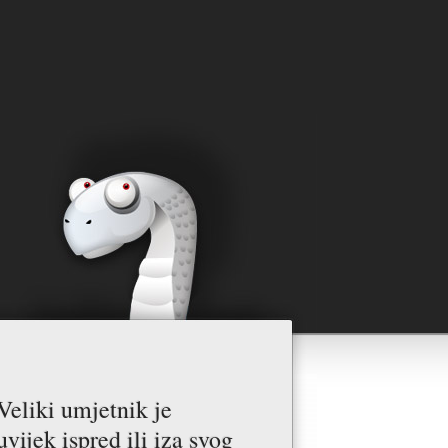
Veliki umjetnik je
uvijek ispred ili iza svog