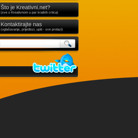
Što je Kreativni.net?
(sve o Kreativnom u par kratkih crtica)
Kontaktirajte nas
(oglašavanje, prijedlozi, upiti - sve prolazi)