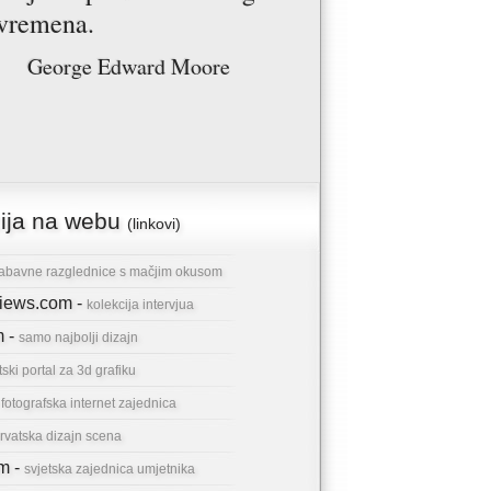
vremena.
George Edward Moore
cija na webu
(linkovi)
abavne razglednice s mačjim okusom
rviews.com -
kolekcija intervjua
m -
samo najbolji dizajn
tski portal za 3d grafiku
-
fotografska internet zajednica
rvatska dizajn scena
om -
svjetska zajednica umjetnika