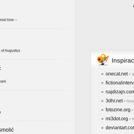
onal love --
 of Augustus
Inspira
ć
onecat.net -
z
vani
fictionalinte
najdizajn.co
3dhr.net -
hrva
fotozine.org 
b
mi3dot.org -
h
deviantart.c
smolić