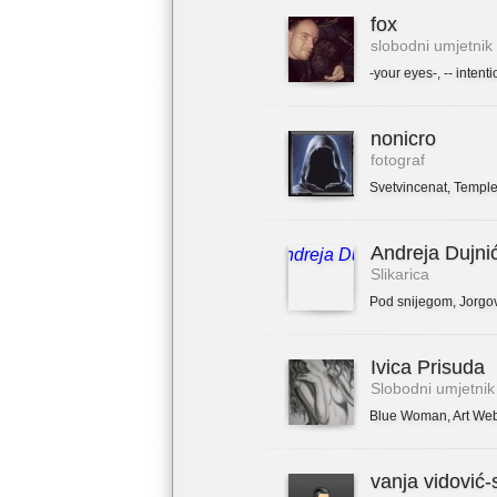
fox
slobodni umjetnik
-your eyes-
,
-- intenti
nonicro
fotograf
Svetvincenat
,
Temple
Andreja Dujni
Slikarica
Pod snijegom
,
Jorgo
Ivica Prisuda
Slobodni umjetnik
Blue Woman
,
Art We
vanja vidović-