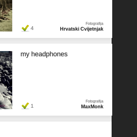
Fotografija
4
Hrvatski Cvijetnjak
my headphones
Fotografija
1
MaxMonk