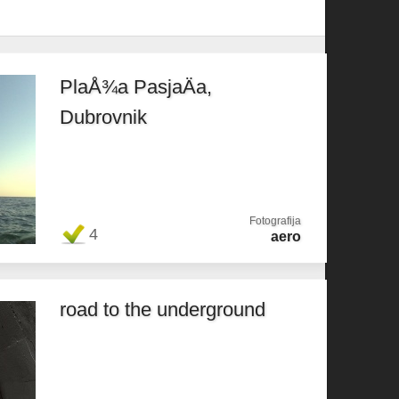
PlaÅ¾a PasjaÄa,
Dubrovnik
Fotografija
4
aero
road to the underground