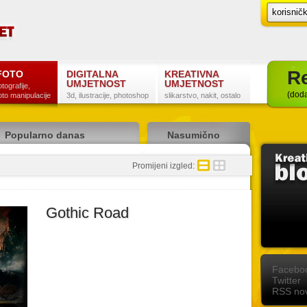
Re
FOTO
DIGITALNA
KREATIVNA
UMJETNOST
UMJETNOST
otografije,
(doda
oto manipulacije
3d, ilustracije, photoshop
slikarstvo, nakit, ostalo
Popularno danas
Nasumično
detaljno
sažeto
Promijeni izgled:
Gothic Road
Postanite naš fan na Facebooku
Slijedite nas na Twitteru
Pretplatite se na RSS
Facebo
Twitter
RSS nov