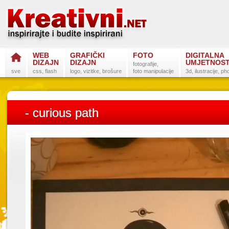
WEB
GRAFIČKI
FOTO
DIGITALNA
DIZAJN
DIZAJN
UMJETNOS
fotografije,
sve
css, flash
logo, vizitke, brošure
foto manipulacije
3d, ilustracije, p
- curious path
Postanite na
Sli