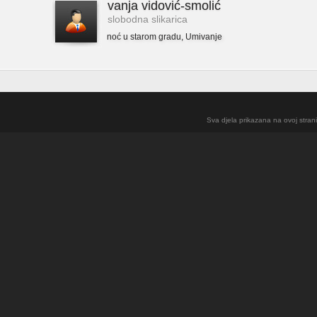
vanja vidović-smolić
slobodna slikarica
noć u starom gradu
,
Umivanje
Sva djela prikazana na ovoj strani