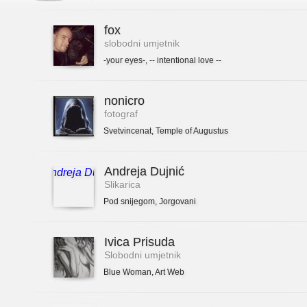
fox
slobodni umjetnik
-your eyes-
,
-- intentional love --
nonicro
fotograf
Svetvincenat
,
Temple of Augustus
Andreja Dujnić
Slikarica
Pod snijegom
,
Jorgovani
Ivica Prisuda
Slobodni umjetnik
Blue Woman
,
Art Web