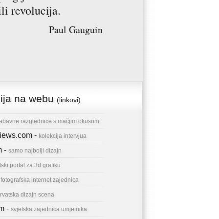
ili revolucija.
Paul Gauguin
cija na webu
(linkovi)
abavne razglednice s mačjim okusom
rviews.com -
kolekcija intervjua
m -
samo najbolji dizajn
tski portal za 3d grafiku
-
fotografska internet zajednica
rvatska dizajn scena
om -
svjetska zajednica umjetnika