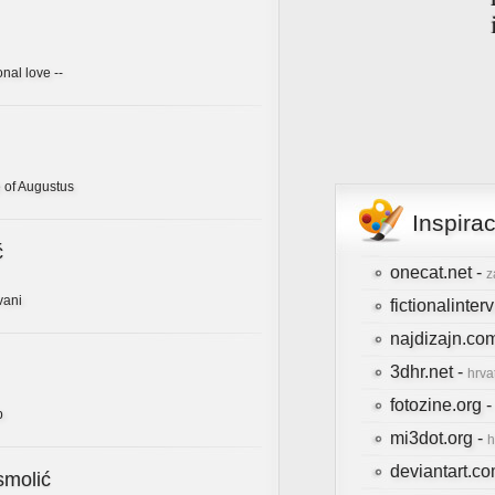
onal love --
 of Augustus
Inspira
ć
onecat.net -
z
vani
fictionalinte
najdizajn.co
3dhr.net -
hrva
fotozine.org 
b
mi3dot.org -
h
deviantart.c
smolić