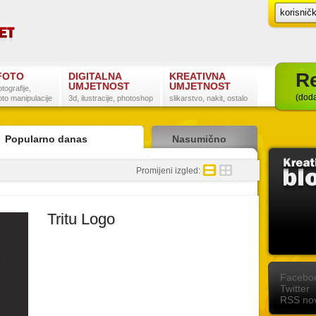
Re
FOTO
DIGITALNA
KREATIVNA
UMJETNOST
UMJETNOST
otografije,
(doda
oto manipulacije
3d, ilustracije, photoshop
slikarstvo, nakit, ostalo
Popularno danas
Nasumično
detaljno
sažeto
Promijeni izgled:
Tritu Logo
Postanite naš fan na Facebooku
Slijedite nas na Twitteru
Pretplatite se na RSS
Facebo
Twitter
RSS nov