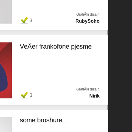
GrafiÄki dizajn
3
RubySoho
VeÄer frankofone pjesme
GrafiÄki dizajn
3
Nirik
some broshure...