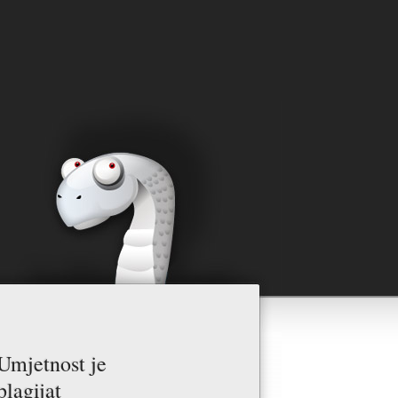
Umjetnost je
plagijat