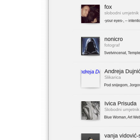
fox
slobodni umjetnik
-your eyes-
,
-- intenti
nonicro
fotograf
Svetvincenat
,
Temple
Andreja Dujni
Slikarica
Pod snijegom
,
Jorgo
Ivica Prisuda
Slobodni umjetnik
Blue Woman
,
Art We
vanja vidović-