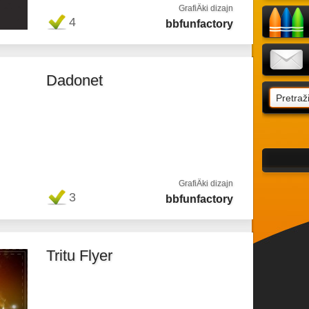
GrafiÄki dizajn
4
bbfunfactory
Dadonet
GrafiÄki dizajn
3
bbfunfactory
Tritu Flyer