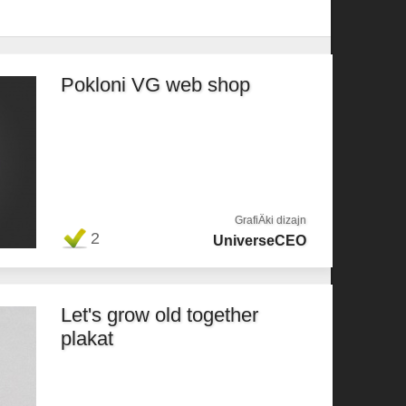
Pokloni VG web shop
GrafiÄki dizajn
2
UniverseCEO
Let's grow old together
plakat