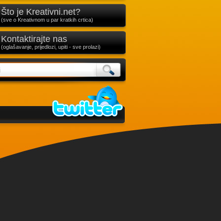
Što je Kreativni.net?
(sve o Kreativnom u par kratkih crtica)
Kontaktirajte nas
(oglašavanje, prijedlozi, upiti - sve prolazi)