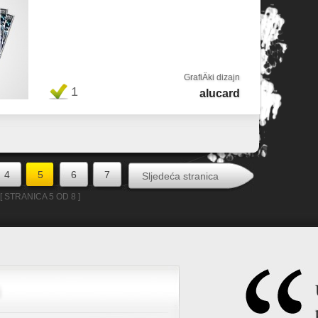
GrafiÄki dizajn
1
alucard
4
5
6
7
Sljedeća stranica
[ STRANICA 5 OD 8 ]