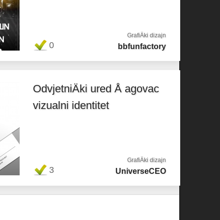
GrafiÄki dizajn
0
bbfunfactory
OdvjetniÄki ured Å agovac
vizualni identitet
GrafiÄki dizajn
3
UniverseCEO