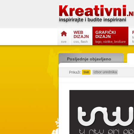
WEB
GRAFIČKI
DIZAJN
DIZAJN
f
sve
css, flash
logo, vizitke, brošure
f
Posljednje objavljeno
sve
izbor urednika
Prikaži: