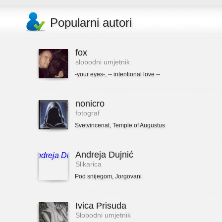
Popularni autori
fox
slobodni umjetnik
-your eyes-
,
-- intentional love --
nonicro
fotograf
Svetvincenat
,
Temple of Augustus
Andreja Dujnić
Slikarica
Pod snijegom
,
Jorgovani
Ivica Prisuda
Slobodni umjetnik