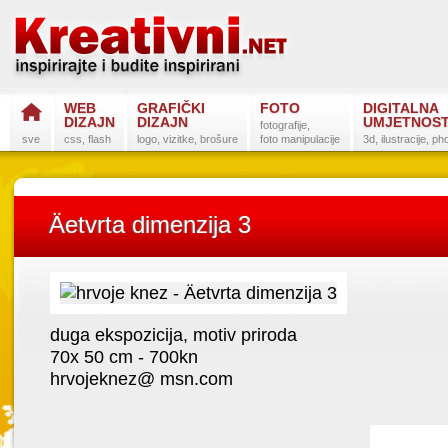
WEB
GRAFIČKI
FOTO
DIGITALNA
DIZAJN
DIZAJN
UMJETNOS
fotografije,
sve
css, flash
logo, vizitke, brošure
foto manipulacije
3d, ilustracije, p
Äetvrta dimenzija 3
duga ekspozicija, motiv priroda
Favorit
70x 50 cm - 700kn
hrvojeknez@ msn.com
Postanite na
Sli