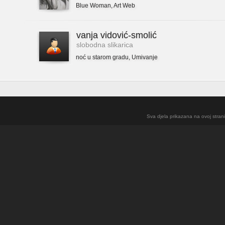
Blue Woman
,
Art Web
vanja vidović-smolić
slobodna slikarica
noć u starom gradu
,
Umivanje
Sva djela prikazana na ovoj strani