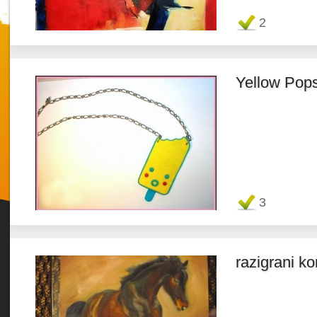
Favorit
2
Yellow Pops
Twitter
Favorit
3
razigrani ko