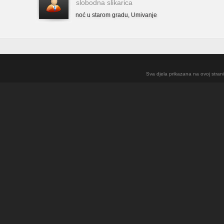
slobodna slikarica
noć u starom gradu
,
Umivanje
Sva djela prikazana na ovoj strani