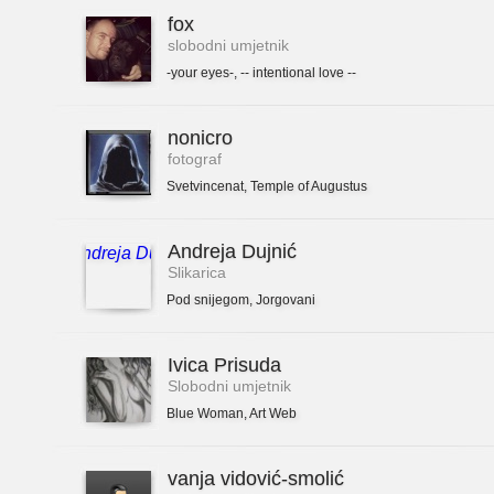
fox
slobodni umjetnik
-your eyes-
,
-- intentional love --
nonicro
fotograf
Svetvincenat
,
Temple of Augustus
Andreja Dujnić
Slikarica
Pod snijegom
,
Jorgovani
Ivica Prisuda
Slobodni umjetnik
Blue Woman
,
Art Web
vanja vidović-smolić