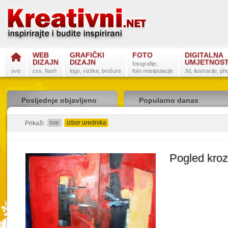
WEB
GRAFIČKI
FOTO
DIGITALNA
DIZAJN
DIZAJN
UMJETNOS
fotografije,
sve
css, flash
logo, vizitke, brošure
foto manipulacije
3d, ilustracije, p
Posljednje objavljeno
Popularno danas
sve
izbor urednika
detaljno
sažeto
Prikaži:
Pogled kroz
Postanite na
Sli