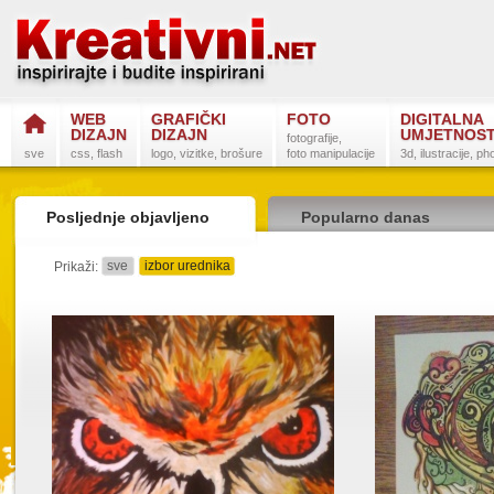
WEB
GRAFIČKI
FOTO
DIGITALNA
DIZAJN
DIZAJN
UMJETNOS
fotografije,
sve
css, flash
logo, vizitke, brošure
foto manipulacije
3d, ilustracije, p
Posljednje objavljeno
Popularno danas
sve
izbor urednika
detaljno
sažeto
Prikaži:
Postanite na
Sli