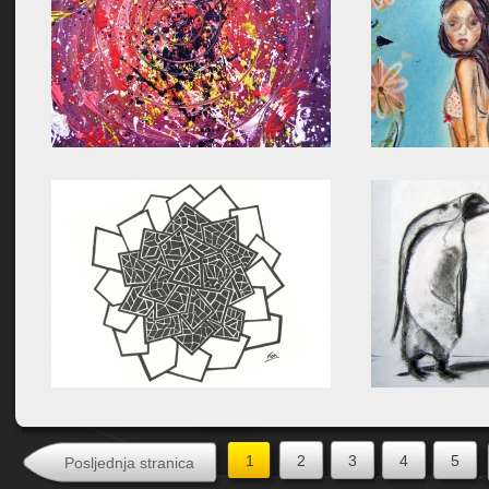
1
2
3
4
5
Posljednja stranica