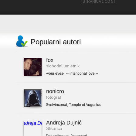
[ STRANICA 1 OD 5 ]
Popularni autori
fox
slobodni umjetnik
-your eyes-
,
-- intentional love --
nonicro
fotograf
Svetvincenat
,
Temple of Augustus
Andreja Dujnić
Slikarica