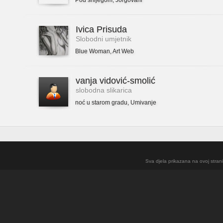
Pod snijegom
,
Jorgovani
Ivica Prisuda
Slobodni umjetnik
Blue Woman
,
Art Web
vanja vidović-smolić
slobodna slikarica
noć u starom gradu
,
Umivanje
Sva djela prikazana na ovoj strani