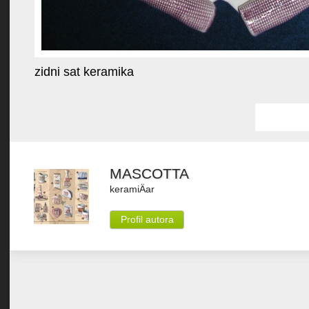
zidni sat keramika
Favorit
MASCOTTA
keramiÄar
Profil autora