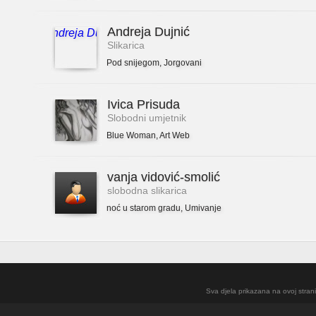
Andreja Dujnić
Slikarica
Pod snijegom
,
Jorgovani
Ivica Prisuda
Slobodni umjetnik
Blue Woman
,
Art Web
vanja vidović-smolić
slobodna slikarica
noć u starom gradu
,
Umivanje
Sva djela prikazana na ovoj strani