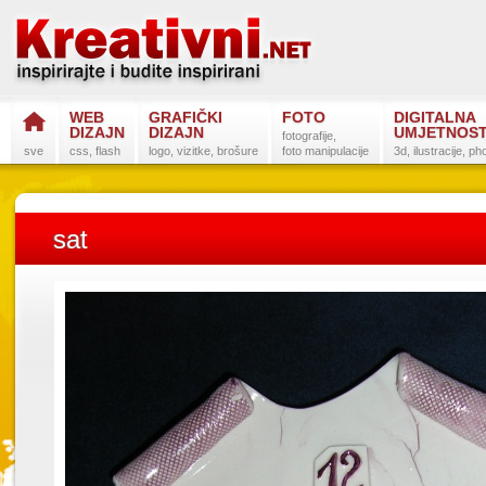
WEB
GRAFIČKI
FOTO
DIGITALNA
DIZAJN
DIZAJN
UMJETNOS
fotografije,
sve
css, flash
logo, vizitke, brošure
foto manipulacije
3d, ilustracije, p
sat
Postanite na
Sli