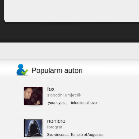
Popularni autori
fox
slobodni umjetnik
-your eyes-
,
-- intentional love --
nonicro
fotograf
Svetvincenat
,
Temple of Augustus