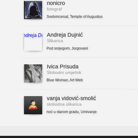
nonicro
fotograf
Svetvincenat
,
Temple of Augustus
Andreja Dujnić
Slikarica
Pod snijegom
,
Jorgovani
Ivica Prisuda
Slobodni umjetnik
Blue Woman
,
Art Web
vanja vidović-smolić
slobodna slikarica
noć u starom gradu
,
Umivanje