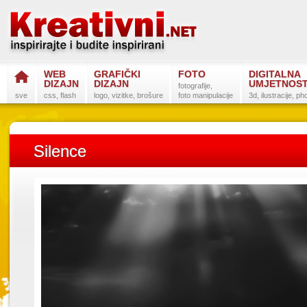
WEB
GRAFIČKI
FOTO
DIGITALNA
DIZAJN
DIZAJN
UMJETNOS
fotografije,
sve
css, flash
logo, vizitke, brošure
foto manipulacije
3d, ilustracije, p
Silence
Postanite na
Sli