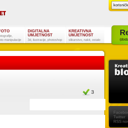
Re
FOTO
DIGITALNA
KREATIVNA
UMJETNOST
UMJETNOST
otografije,
(doda
oto manipulacije
3d, ilustracije, photoshop
slikarstvo, nakit, ostalo
Favorit
3
Postanite naš fan na Facebooku
Slijedite nas na Twitteru
Pretplatite se na RSS
Facebo
Twitter
RSS nov