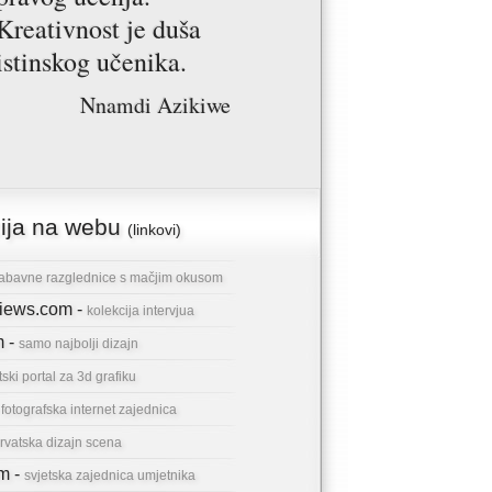
Kreativnost je duša
istinskog učenika.
Nnamdi Azikiwe
cija na webu
(linkovi)
abavne razglednice s mačjim okusom
rviews.com -
kolekcija intervjua
m -
samo najbolji dizajn
tski portal za 3d grafiku
-
fotografska internet zajednica
rvatska dizajn scena
om -
svjetska zajednica umjetnika