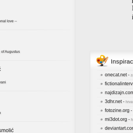
onal love --
 of Augustus
Inspira
ć
onecat.net -
z
vani
fictionalinte
najdizajn.co
3dhr.net -
hrva
fotozine.org 
b
mi3dot.org -
h
deviantart.c
smolić