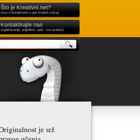
Što je Kreativni.net?
(sve o Kreativnom u par kratkih crtica)
Kontaktirajte nas
(oglašavanje, prijedlozi, upiti - sve prolazi)
Originalnost je srž
pravog učenja.