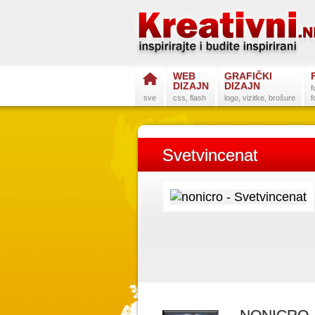
WEB
GRAFIČKI
DIZAJN
DIZAJN
f
sve
css, flash
logo, vizitke, brošure
f
Svetvincenat
NONICRO