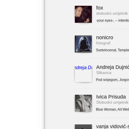
fox
slobodni umjetnik
-your eyes-
,
-- intenti
nonicro
fotograf
Svetvincenat
,
Temple
Andreja Dujni
Slikarica
Pod snijegom
,
Jorgo
Ivica Prisuda
Slobodni umjetnik
Blue Woman
,
Art We
vanja vidović-