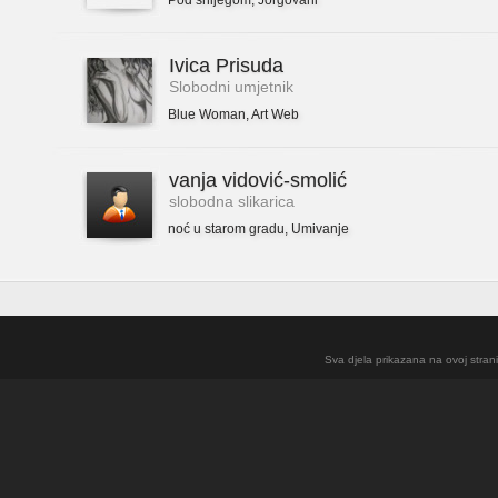
Pod snijegom
,
Jorgovani
Ivica Prisuda
Slobodni umjetnik
Blue Woman
,
Art Web
vanja vidović-smolić
slobodna slikarica
noć u starom gradu
,
Umivanje
Sva djela prikazana na ovoj strani