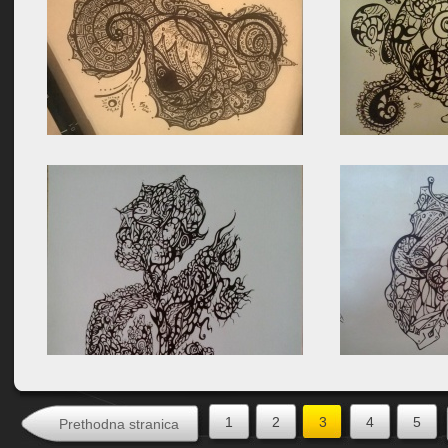
1
2
3
4
5
Prethodna stranica