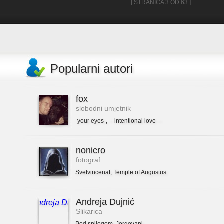
[ STRANICA 3 OD 63 ]
Popularni autori
fox
slobodni umjetnik
-your eyes-
,
-- intentional love --
nonicro
fotograf
Svetvincenat
,
Temple of Augustus
Andreja Dujnić
Slikarica