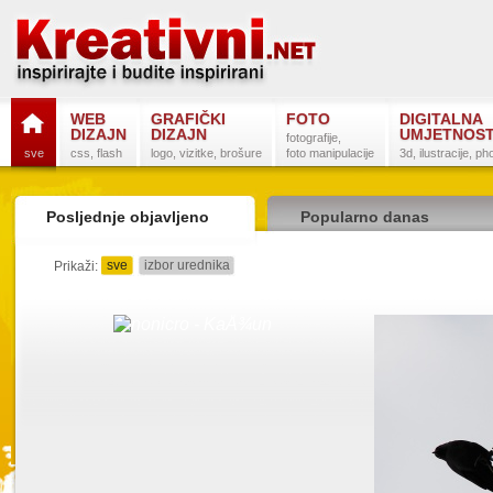
WEB
GRAFIČKI
FOTO
DIGITALNA
DIZAJN
DIZAJN
UMJETNOS
fotografije,
sve
css, flash
logo, vizitke, brošure
foto manipulacije
3d, ilustracije, p
Posljednje objavljeno
Popularno danas
sve
izbor urednika
detaljno
sažeto
Prikaži:
Postanite na
Sli