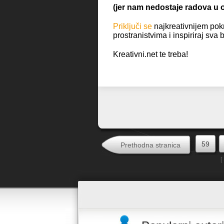
(jer nam nedostaje radova u o
Priključi se
najkreativnijem pok
prostranistvima i inspiriraj sva 
Kreativni.net te treba!
59
Prethodna stranica
[