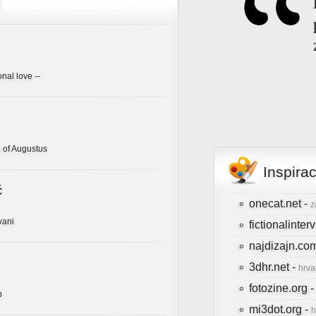
onal love --
 of Augustus
Inspira
ć
onecat.net -
z
vani
fictionalinte
najdizajn.co
3dhr.net -
hrva
fotozine.org 
b
mi3dot.org -
h