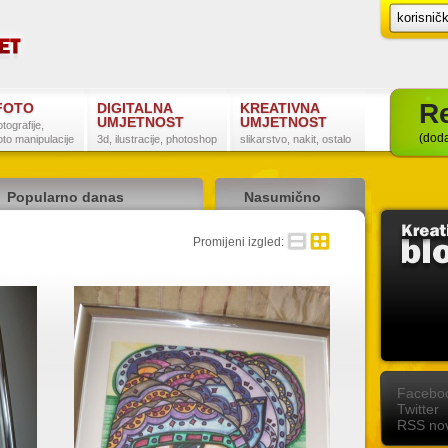
Re
FOTO
DIGITALNA
KREATIVNA
UMJETNOST
UMJETNOST
otografije,
(doda
oto manipulacije
3d, ilustracije, photoshop
slikarstvo, nakit, ostalo
Popularno danas
Nasumično
detaljno
sažeto
Promijeni izgled:
Postanite naš fan na Facebooku
Slijedite nas na Twitteru
Pretplatite se na RSS
Facebo
Twitter
RSS nov