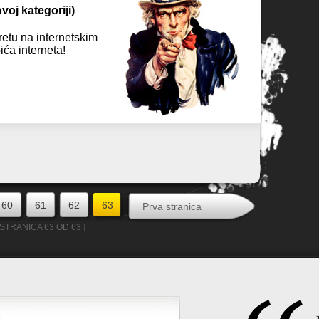
voj kategoriji)
retu na internetskim
bića interneta!
60
61
62
63
Prva stranica
 STRANICA 63 OD 63 ]