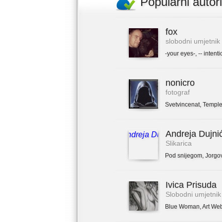
Popularni autori
fox
slobodni umjetnik
-your eyes-
,
-- intenti
nonicro
fotograf
Svetvincenat
,
Temple
Andreja Dujni
Slikarica
Pod snijegom
,
Jorgo
Ivica Prisuda
Slobodni umjetnik
Blue Woman
,
Art We