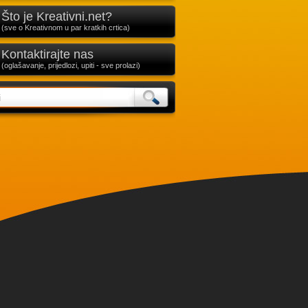
Što je Kreativni.net?
(sve o Kreativnom u par kratkih crtica)
Kontaktirajte nas
(oglašavanje, prijedlozi, upiti - sve prolazi)