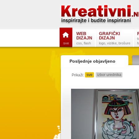
WEB
GRAFIČKI
DIZAJN
DIZAJN
f
sve
css, flash
logo, vizitke, brošure
f
Posljednje objavljeno
sve
izbor urednika
Prikaži: