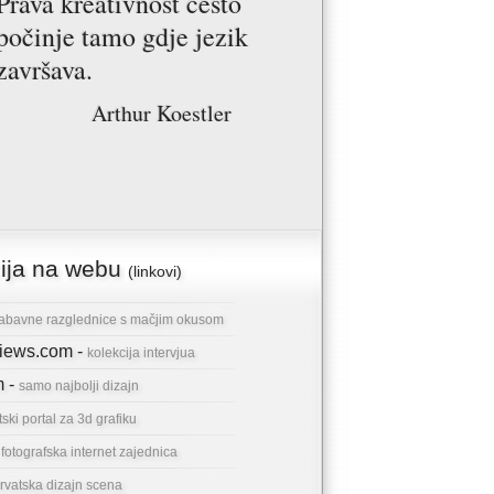
Prava kreativnost često
počinje tamo gdje jezik
završava.
Arthur Koestler
cija na webu
(linkovi)
abavne razglednice s mačjim okusom
rviews.com -
kolekcija intervjua
m -
samo najbolji dizajn
tski portal za 3d grafiku
-
fotografska internet zajednica
rvatska dizajn scena