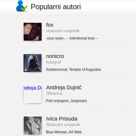
Popularni autori
fox
slobodni umjetnik
-your eyes-
,
-- intentional love --
nonicro
fotograf
Svetvincenat
,
Temple of Augustus
Andreja Dujnić
Slikarica
Pod snijegom
,
Jorgovani
Ivica Prisuda
Slobodni umjetnik
Blue Woman
,
Art Web