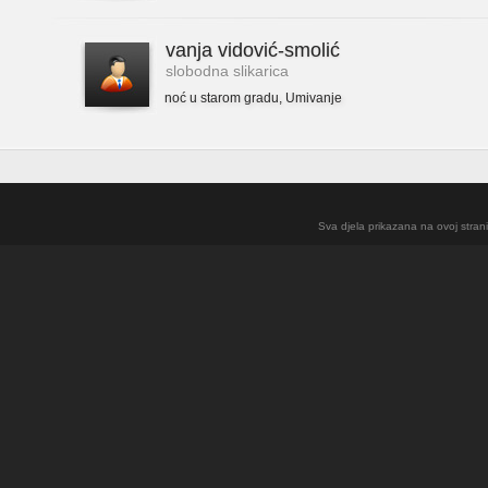
vanja vidović-smolić
slobodna slikarica
noć u starom gradu
,
Umivanje
Sva djela prikazana na ovoj strani