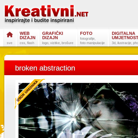
WEB
GRAFIČKI
FOTO
DIGITALNA
DIZAJN
DIZAJN
UMJETNOS
fotografije,
sve
css, flash
logo, vizitke, brošure
foto manipulacije
3d, ilustracije, p
broken abstraction
Postanite na
Sli