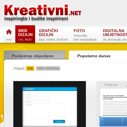
WEB
GRAFIČKI
FOTO
DIGITALNA
DIZAJN
DIZAJN
UMJETNOS
fotografije,
sve
css, flash
logo, vizitke, brošure
foto manipulacije
3d, ilustracije, p
Posljednje objavljeno
Popularno danas
sve
izbor urednika
detaljno
sažeto
Prikaži:
Postanite na
Sli