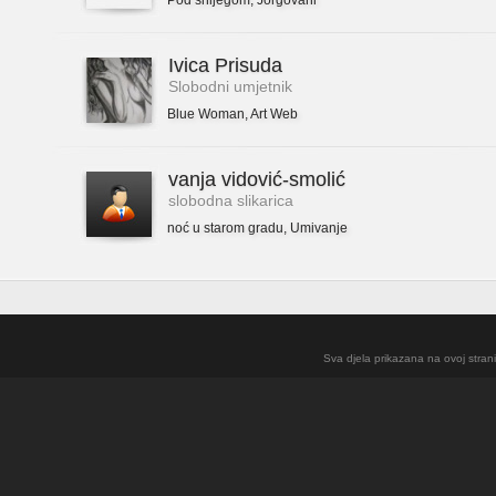
Pod snijegom
,
Jorgovani
Ivica Prisuda
Slobodni umjetnik
Blue Woman
,
Art Web
vanja vidović-smolić
slobodna slikarica
noć u starom gradu
,
Umivanje
Sva djela prikazana na ovoj strani