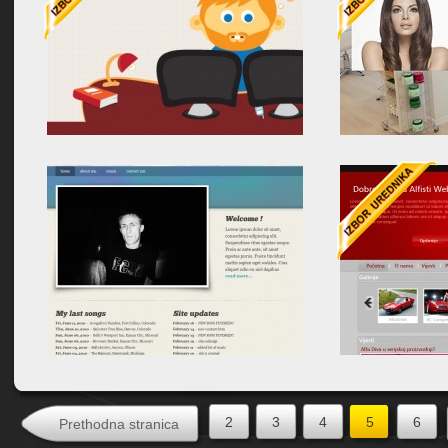
2
3
4
5
6
Prethodna stranica