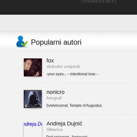
[ STRANICA 5 OD 6 ]
Popularni autori
fox
slobodni umjetnik
-your eyes-
,
-- intentional love --
nonicro
fotograf
Svetvincenat
,
Temple of Augustus
Andreja Dujnić
Slikarica