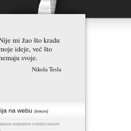
Nije mi žao što kradu
moje ideje, već što
nemaju svoje.
Nikola Tesla
cija na webu
(linkovi)
abavne razglednice s mačjim okusom