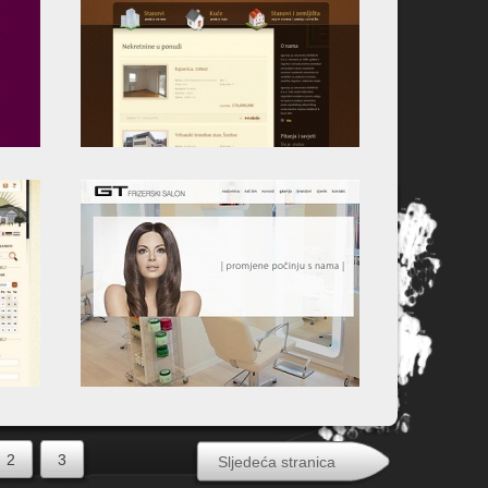
2
3
Sljedeća stranica