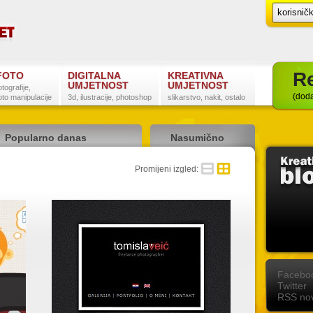
Re
FOTO
DIGITALNA
KREATIVNA
UMJETNOST
UMJETNOST
otografije,
(doda
oto manipulacije
3d, ilustracije, photoshop
slikarstvo, nakit, ostalo
Popularno danas
Nasumično
detaljno
sažeto
Promijeni izgled:
Postanite naš fan na Facebooku
Slijedite nas na Twitteru
Pretplatite se na RSS
Facebo
Twitter
RSS nov