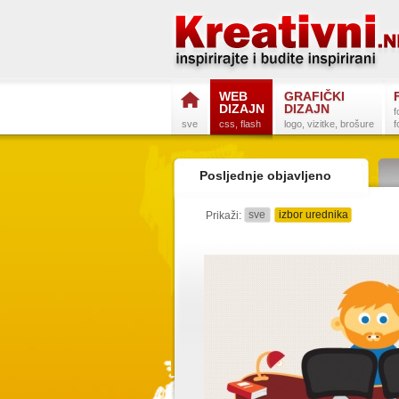
WEB
GRAFIČKI
DIZAJN
DIZAJN
f
sve
css, flash
logo, vizitke, brošure
f
Posljednje objavljeno
sve
izbor urednika
Prikaži: