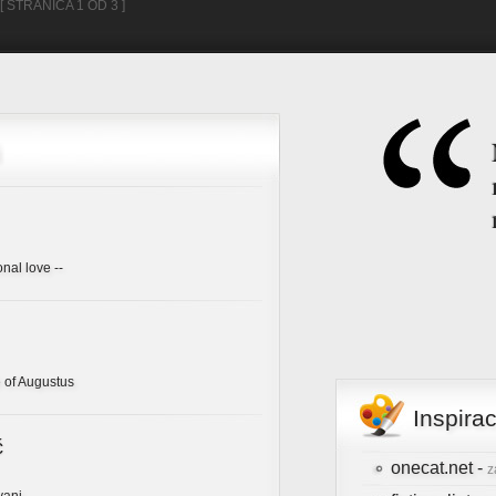
[ STRANICA 1 OD 3 ]
onal love --
 of Augustus
Inspira
ć
onecat.net -
z