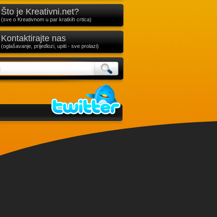
Što je Kreativni.net?
(sve o Kreativnom u par kratkih crtica)
Kontaktirajte nas
(oglašavanje, prijedlozi, upiti - sve prolazi)