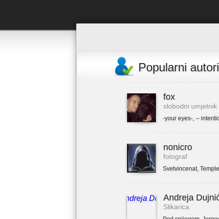
Popularni autori
fox
slobodni umjetnik
-your eyes-
,
-- intenti
nonicro
fotograf
Svetvincenat
,
Temple
Andreja Dujni
Slikarica