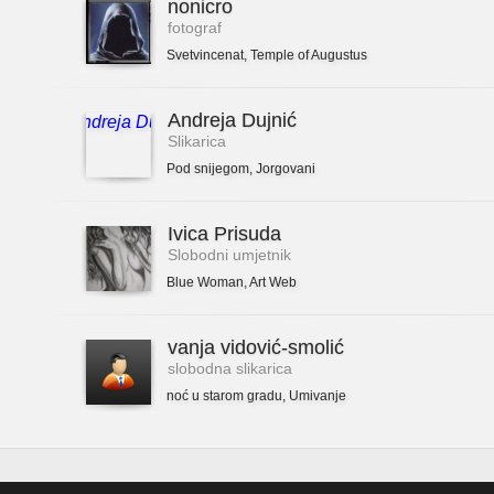
nonicro
fotograf
Svetvincenat
,
Temple of Augustus
Andreja Dujnić
Slikarica
Pod snijegom
,
Jorgovani
Ivica Prisuda
Slobodni umjetnik
Blue Woman
,
Art Web
vanja vidović-smolić
slobodna slikarica
noć u starom gradu
,
Umivanje