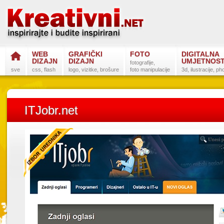
WEB
GRAFIČKI
FOTO
DIGITALNA
DIZAJN
DIZAJN
UMJETNOS
fotografije,
sve
css, flash
logo, vizitke, brošure
foto manipulacije
3d, ilustracije, p
ITJobr.net
Postanite na
Sli