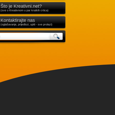
Što je Kreativni.net?
(sve o Kreativnom u par kratkih crtica)
Kontaktirajte nas
(oglašavanje, prijedlozi, upiti - sve prolazi)