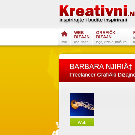
WEB
GRAFIČKI
DIZAJN
DIZAJN
f
sve
css, flash
logo, vizitke, brošure
f
BARBARA NJIRIÄ‡
Freelancer GrafiÄki Dizajn
Web