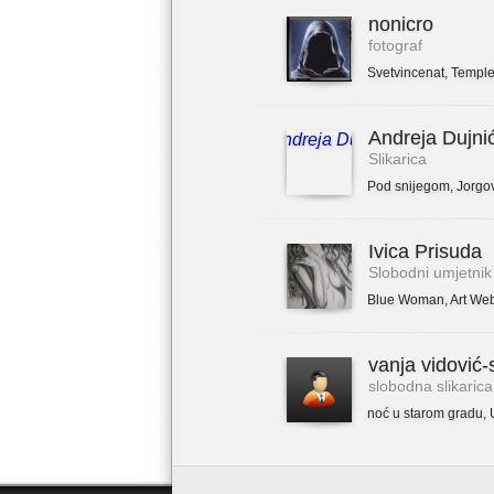
nonicro
fotograf
Svetvincenat
,
Temple
Andreja Dujni
Slikarica
Pod snijegom
,
Jorgo
Ivica Prisuda
Slobodni umjetnik
Blue Woman
,
Art We
vanja vidović-
slobodna slikarica
noć u starom gradu
,