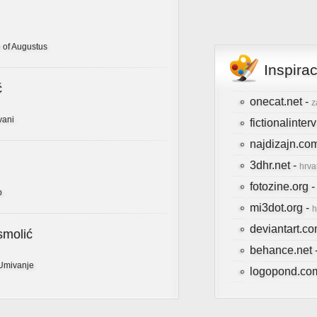
 of Augustus
Inspira
ć
onecat.net -
z
vani
fictionalinte
najdizajn.co
3dhr.net -
hrva
fotozine.org 
b
mi3dot.org -
h
deviantart.c
smolić
behance.net 
Umivanje
logopond.co