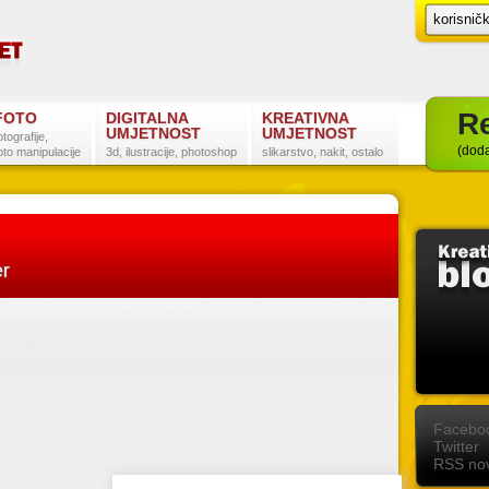
Re
FOTO
DIGITALNA
KREATIVNA
UMJETNOST
UMJETNOST
otografije,
(doda
oto manipulacije
3d, ilustracije, photoshop
slikarstvo, nakit, ostalo
er
Postanite naš fan na Facebooku
Slijedite nas na Twitteru
Pretplatite se na RSS
Facebo
Twitter
RSS nov