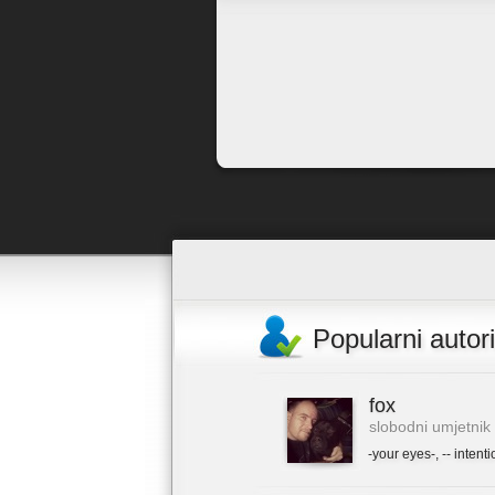
Popularni autori
fox
slobodni umjetnik
-your eyes-
,
-- intenti