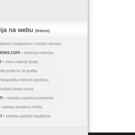
cija na webu
(linkovi)
abavne razglednice s mačjim okusom
rviews.com -
kolekcija intervjua
m -
samo najbolji dizajn
tski portal za 3d grafiku
-
fotografska internet zajednica
rvatska dizajn scena
om -
svjetska zajednica umjetnika
-
svjetska kreativna mreža
m -
svjetska galerija logotipova