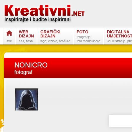
WEB
GRAFIČKI
FOTO
DIGITALNA
DIZAJN
DIZAJN
UMJETNOS
fotografije,
sve
css, flash
logo, vizitke, brošure
foto manipulacije
3d, ilustracije, p
NONICRO
fotograf
Postanite na
Sli