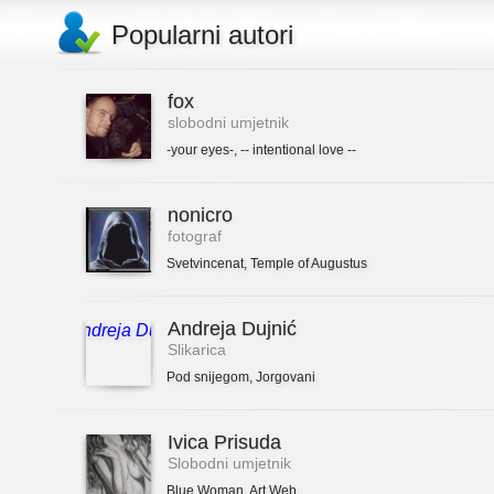
Popularni autori
fox
slobodni umjetnik
-your eyes-
,
-- intentional love --
nonicro
fotograf
Svetvincenat
,
Temple of Augustus
Andreja Dujnić
Slikarica
Pod snijegom
,
Jorgovani
Ivica Prisuda
Slobodni umjetnik
Blue Woman
,
Art Web