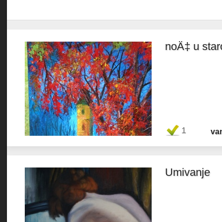
noÄ‡ u sta
Favorit
1
va
Umivanje