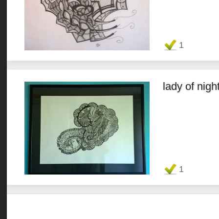
Favorit
1
lady of nigh
Favorit
1