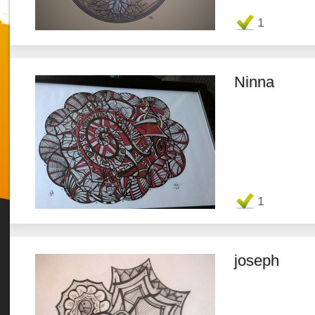
Favorit
1
Ninna
Twitter
Favorit
1
joseph