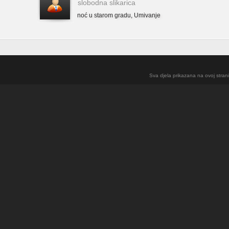
slobodna slikarica
noć u starom gradu
,
Umivanje
Sva djela prikazana na ovoj strani