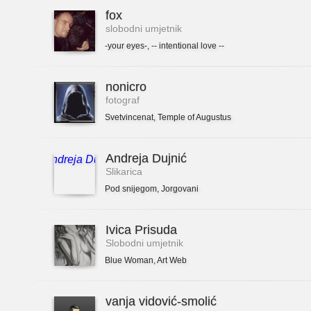
fox
slobodni umjetnik
-your eyes-
,
-- intentional love --
nonicro
fotograf
Svetvincenat
,
Temple of Augustus
Andreja Dujnić
Slikarica
Pod snijegom
,
Jorgovani
Ivica Prisuda
Slobodni umjetnik
Blue Woman
,
Art Web
vanja vidović-smolić