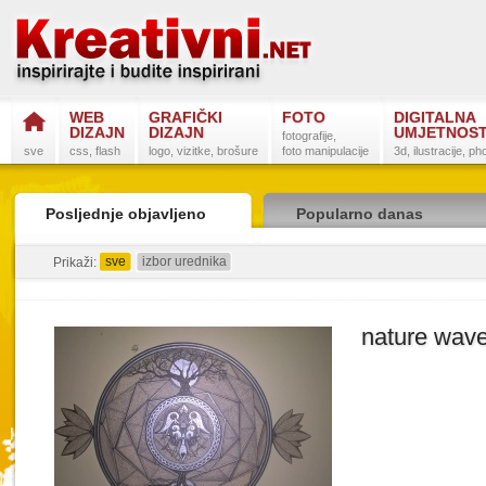
WEB
GRAFIČKI
FOTO
DIGITALNA
DIZAJN
DIZAJN
UMJETNOS
fotografije,
sve
css, flash
logo, vizitke, brošure
foto manipulacije
3d, ilustracije, p
Posljednje objavljeno
Popularno danas
sve
izbor urednika
detaljno
sažeto
Prikaži:
nature wav
Postanite na
Sli