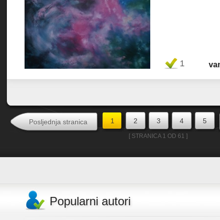
Favorit
1
va
1
2
3
4
5
Posljednja stranica
[ STRANICA 1 OD 61 ]
Popularni autori