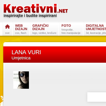
WEB
GRAFIČKI
FOTO
DIGITALNA
DIZAJN
DIZAJN
UMJETNOS
fotografije,
sve
css, flash
logo, vizitke, brošure
foto manipulacije
3d, ilustracije, p
LANA VURI
Umjetnica
Postanite na
Sli