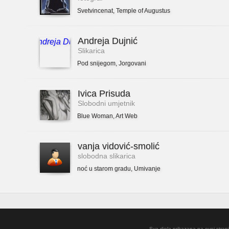
Svetvincenat
,
Temple of Augustus
Andreja Dujnić
Slikarica
Pod snijegom
,
Jorgovani
Ivica Prisuda
Slobodni umjetnik
Blue Woman
,
Art Web
vanja vidović-smolić
slobodna slikarica
noć u starom gradu
,
Umivanje
Sva djela prikazana na ovoj strani