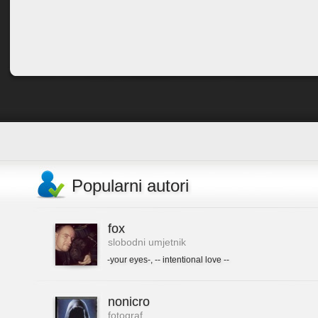
Popularni autori
fox
slobodni umjetnik
-your eyes-
,
-- intentional love --
nonicro
fotograf