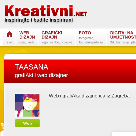
WEB
GRAFIČKI
FOTO
DIGITALNA
DIZAJN
DIZAJN
UMJETNOS
fotografije,
sve
css, flash
logo, vizitke, brošure
foto manipulacije
3d, ilustracije, p
TAASANA
grafiÄki i web dizajner
Web i grafiÄka dizajnerica iz Zagreba
Postanite na
Sli
Web