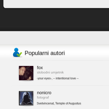
Popularni autori
fox
slobodni umjetnik
-your eyes-
,
-- intentional love --
nonicro
fotograf
Svetvincenat
,
Temple of Augustus