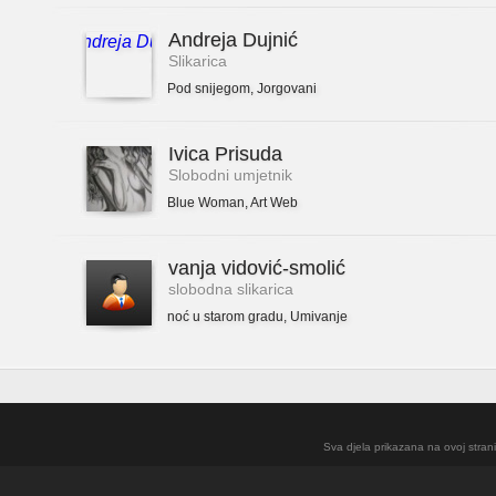
Andreja Dujnić
Slikarica
Pod snijegom
,
Jorgovani
Ivica Prisuda
Slobodni umjetnik
Blue Woman
,
Art Web
vanja vidović-smolić
slobodna slikarica
noć u starom gradu
,
Umivanje
Sva djela prikazana na ovoj strani