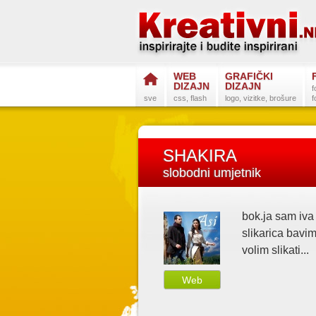
WEB
GRAFIČKI
DIZAJN
DIZAJN
f
sve
css, flash
logo, vizitke, brošure
f
SHAKIRA
slobodni umjetnik
bok.ja sam iva
slikarica bavi
volim slikati...
Web