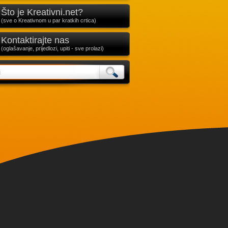
Što je Kreativni.net?
(sve o Kreativnom u par kratkih crtica)
Kontaktirajte nas
(oglašavanje, prijedlozi, upiti - sve prolazi)