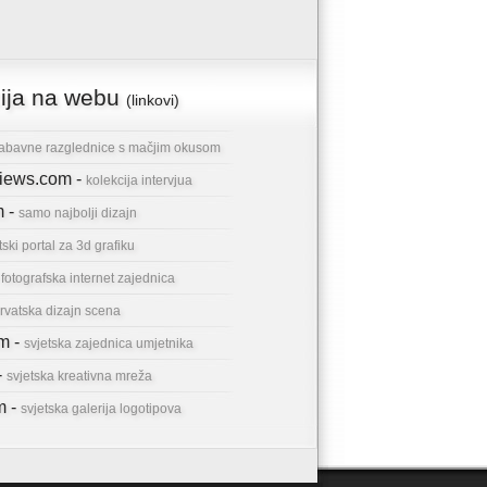
cija na webu
(linkovi)
abavne razglednice s mačjim okusom
rviews.com -
kolekcija intervjua
m -
samo najbolji dizajn
tski portal za 3d grafiku
-
fotografska internet zajednica
rvatska dizajn scena
om -
svjetska zajednica umjetnika
-
svjetska kreativna mreža
m -
svjetska galerija logotipova