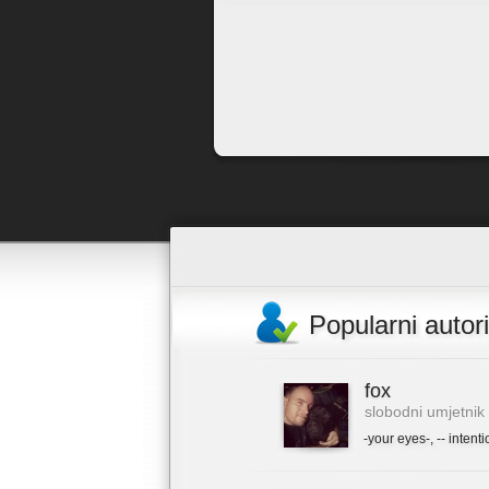
Popularni autori
fox
slobodni umjetnik
-your eyes-
,
-- intenti