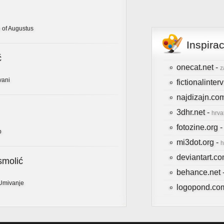
 of Augustus
Inspira
ć
onecat.net -
z
vani
fictionalinte
najdizajn.co
3dhr.net -
hrva
fotozine.org 
b
mi3dot.org -
h
deviantart.c
smolić
behance.net 
Umivanje
logopond.co