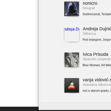
nonicro
fotograf
Svetvincenat
,
Temple
Andreja Dujni
Slikarica
Pod snijegom
,
Jorgo
Ivica Prisuda
Slobodni umjetnik
Blue Woman
,
Art We
vanja vidović-
slobodna slikarica
noć u starom gradu
,