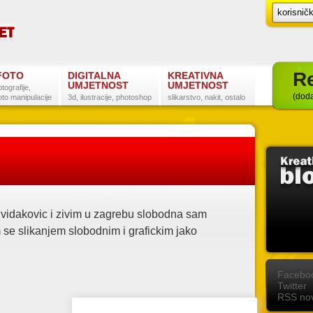
Re
FOTO
DIGITALNA
KREATIVNA
UMJETNOST
UMJETNOST
otografije,
(doda
oto manipulacije
3d, ilustracije, photoshop
slikarstvo, nakit, ostalo
 vidakovic i zivim u zagrebu slobodna sam
m se slikanjem slobodnim i grafickim jako
Postanite naš fan na Facebooku
Slijedite nas na Twitteru
Pretplatite se na RSS
Facebo
Twitter
RSS nov